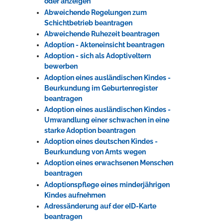
oder anzeigen
Abweichende Regelungen zum
Schichtbetrieb beantragen
Erleben in Hockenheim
Abweichende Ruhezeit beantragen
Adoption - Akteneinsicht beantragen
Spaß unter prickelnden Wasserfällen, das rauschende Meer im
Adoption - sich als Adoptiveltern
Wellenbecken oder doch lieber die pure Entspannung auf der
bewerben
Sprudelliege im Solebecken?
Adoption eines ausländischen Kindes -
mehr dazu...
Beurkundung im Geburtenregister
beantragen
Adoption eines ausländischen Kindes -
Umwandlung einer schwachen in eine
starke Adoption beantragen
Adoption eines deutschen Kindes -
Beurkundung von Amts wegen
Adoption eines erwachsenen Menschen
beantragen
Adoptionspflege eines minderjährigen
Kindes aufnehmen
Adressänderung auf der eID-Karte
beantragen