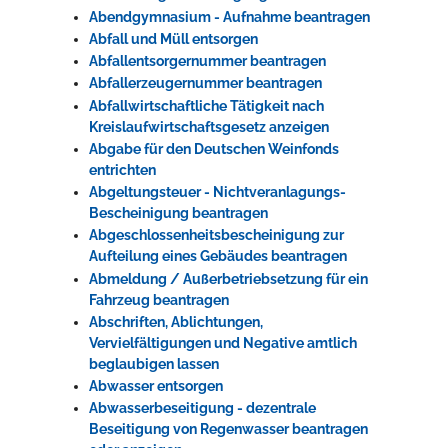
Abendgymnasium - Aufnahme beantragen
Rathaus
Abfall und Müll entsorgen
Abfallentsorgernummer beantragen
Abfallerzeugernummer beantragen
Abfallwirtschaftliche Tätigkeit nach
Service
Kreislaufwirtschaftsgesetz anzeigen
Konzerte, Tagungen und vieles mehr
Abgabe für den Deutschen Weinfonds
entrichten
Die Stadthalle Hockenheim bietet den perfekten Standort für Events
Abgeltungsteuer - Nichtveranlagungs-
aller Art!
Bescheinigung beantragen
Abgeschlossenheitsbescheinigung zur
mehr dazu...
Aufteilung eines Gebäudes beantragen
Abmeldung / Außerbetriebsetzung für ein
Fahrzeug beantragen
Abschriften, Ablichtungen,
Vervielfältigungen und Negative amtlich
beglaubigen lassen
Abwasser entsorgen
Abwasserbeseitigung - dezentrale
Beseitigung von Regenwasser beantragen