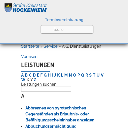
Terminvereinbarung
Leben
Startseite
»
Service
»
A-Z Dienstleistungen
Vorlesen
Kultur
LEISTUNGEN
A
B
C
D
E
F
G
H
I
J
K
L
M
N
O
P
Q
R
S
T
U
V
W
X
Y
Z
Leistungen suchen
Bildung
Willkommen in Hockenheim
A
Abbrennen von pyrotechnischen
Wirtschaft
Gegenständen als Erlaubnis- oder
Befähigungsscheininhaber anzeigen
Abbuchungsermächtigung