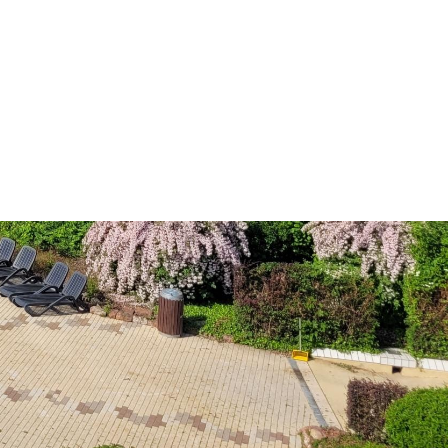
Dienste
Stadtplan
Newsletter
Mängelmelder
Erklärung zur Barrierefreiheit
Social-Media
ermin)