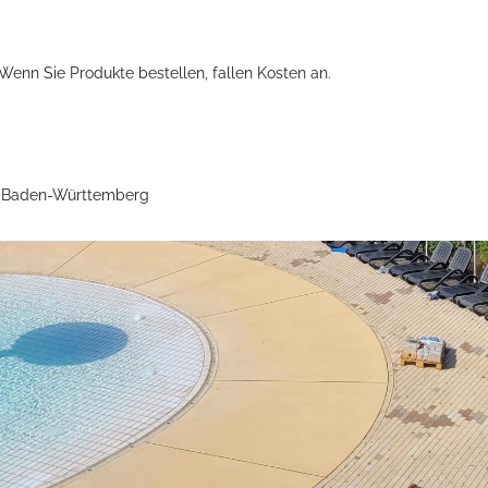
Wenn Sie Produkte bestellen, fallen Kosten an.
en Baden-Württemberg
Öffnungszeiten
Mo - Fr:
08 - 12 Uhr
Mi:
14 - 18 Uhr
partner
Sa - So:
geschlossen
Öffnungszeiten Bürgerbüro
Mo - Fr:
08 - 12 Uhr
Mo, Di, Do:
14 - 15.30 Uhr
Mi:
14 - 18 Uhr (Nur mit T
munikation