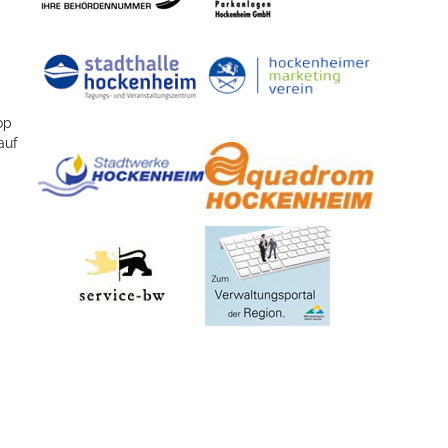
op
auf