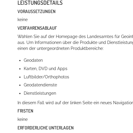
LEISTUNGSDETAILS
VORAUSSETZUNGEN
keine
VERFAHRENSABLAUF
Wählen Sie auf der Homepage des Landesamtes für Geoinf
aus. Um Informationen über die Produkte und Dienstleistunge
einen der untergeordneten Produktbereiche:
Geodaten
Konzerte, Tagungen und vieles mehr
Karten, DVD und Apps
Die Stadthalle Hockenheim bietet den perfekten Standort für Even
Luftbilder/Orthophotos
Geodatendienste
mehr dazu...
Dienstleistungen
In diesem Fall wird auf der linken Seite ein neues Naviga
FRISTEN
keine
ERFORDERLICHE UNTERLAGEN