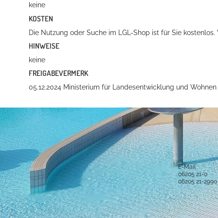
keine
KOSTEN
Die Nutzung oder Suche im LGL-Shop ist für Sie kostenlos. 
HINWEISE
keine
FREIGABEVERMERK
05.12.2024 Ministerium für Landesentwicklung und Wohn
Anschrift und Bankverbindung
Kontakt
Stadt Hockenheim
Alle Ansprech
Rathausstraße 1
68766 Hockenheim
E-Mail
06205 21-0
Postanschrift
06205 21-2990
Postfach 15 48
68758 Hockenheim
Sichere Kom
Bankverbindung
IBAN: DE52 6725 0020 0006 2012 53