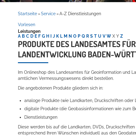
Rathaus
Startseite
Service
A-Z Dienstleistungen
»
»
Vorlesen
Leistungen
Service
A
B
C
D
E
F
G
H
I
J
K
L
M
N
O
P
Q
R
S
T
U
V
W
X
Y
Z
PRODUKTE DES LANDESAMTES FÜR
LANDENTWICKLUNG BADEN-WÜRT
Im Onlineshop des Landesamtes für Geoinformation und L
amtlichen Vermessungswesens direkt bestellen.
Die angebotenen Produkte gliedern sich in:
Willkommen in Hockenheim
analoge Produkte (wie Landkarten, Druckschriften oder L
digitale Produkte (die Geobasisinformationen wie zum 
Dienstleistungen
Diese werden bis auf die Landkarten, DVDs, Druckschriften 
entsprechend Ihren Wünschen individuell aus den Geodat