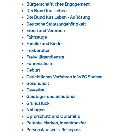
Bürgerschaftliches Engagement
Rathaus
Der Bund fürs Leben
Der Bund fürs Leben - Auflösung
Deutsche Staatsangehörigkeit
Erben und Vererben
Service
Fahrzeuge
Familie und Kinder
Konzerte, Tagungen und vieles mehr
Freiberufler
Die Stadthalle Hockenheim bietet den perfekten Standort für Events
Freiwilligendienste
aller Art!
Führerschein
Geburt
mehr dazu...
Gerichtliches Verfahren in WEG Sachen
Gesundheit
Gewerbe
Gläubiger und Schuldner
Grundstück
Notlagen
Opferschutz und Opferhilfe
Patente, Marken, Ideentransfer
Personalausweis, Reisepass