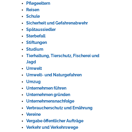
Pflegeeltern
Reisen
Erleben in Hockenheim
Schule
Sicherheit und Gefahrenabwehr
Spaß unter prickelnden Wasserfällen, das rauschende Meer im
Spätaussiedler
Wellenbecken oder doch lieber die pure Entspannung auf der
Sterbefall
Sprudelliege im Solebecken?
Stiftungen
Studium
mehr dazu...
Tierhaltung, Tierschutz, Fischerei und
Jagd
Umwelt
Umwelt- und Naturgefahren
Umzug
Unternehmen führen
Unternehmen gründen
Unternehmensnachfolge
Verbraucherschutz und Ernährung
Vereine
Vergabe öffentlicher Aufträge
Verkehr und Verkehrswege