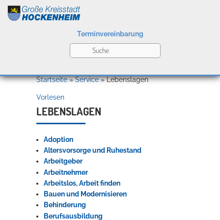
Terminvereinbarung
Leben
Startseite
»
Service
»
Lebenslagen
Vorlesen
Kultur
LEBENSLAGEN
Adoption
Bildung
Altersvorsorge und Ruhestand
Willkommen in Hockenheim
Arbeitgeber
Arbeitnehmer
Arbeitslos, Arbeit finden
Wirtschaft
Bauen und Modernisieren
Behinderung
Berufsausbildung