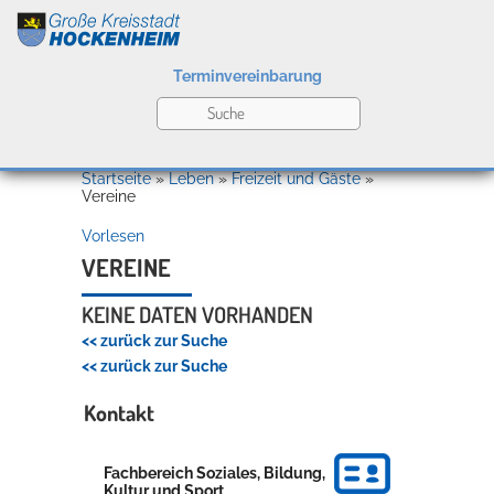
Terminvereinbarung
Leben
Startseite
»
Leben
»
Freizeit und Gäste
»
Vereine
Vorlesen
Kultur
VEREINE
KEINE DATEN VORHANDEN
Bildung
<< zurück zur Suche
Willkommen in Hockenheim
<< zurück zur Suche
Kontakt
Wirtschaft
Fachbereich Soziales, Bildung,
Kultur und Sport