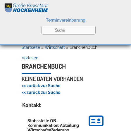
Terminvereinbarung
Leben
Startseite
»
Wirtschaft
»
Branchenbuch
Vorlesen
Kultur
BRANCHENBUCH
KEINE DATEN VORHANDEN
<< zurück zur Suche
Bildung
<< zurück zur Suche
Willkommen in Hockenheim
Kontakt
Wirtschaft
Stabsstelle OB -
Kommunikation: Abteilung
Wirtschaftsförderung,