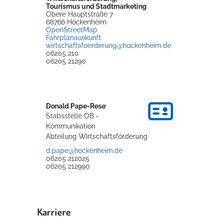
Tourismus und Stadtmarketing
Rathaus
Obere Hauptstraße 7
68766
Hockenheim
OpenStreetMap
Fahrplanauskunft
wirtschaftsfoerderung@hockenheim.de
06205 210
Service
06205 21290
Konzerte, Tagungen und vieles mehr
Die Stadthalle Hockenheim bietet den perfekten Standort für Events
aller Art!
Donald
Pape-Rese
Stabsstelle OB -
mehr dazu...
Kommunikation
Abteilung Wirtschaftsförderung
d.pape@hockenheim.de
06205 212025
06205 212990
Karriere