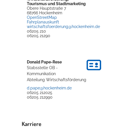
Tourismus und Stadtmarketing
Rathaus
Obere Hauptstraße 7
68766
Hockenheim
OpenStreetMap
Fahrplanauskunft
wirtschaftsfoerderung@hockenheim.de
06205 210
Service
06205 21290
Konzerte, Tagungen und vieles mehr
Die Stadthalle Hockenheim bietet den perfekten Standort für Events
aller Art!
Donald
Pape-Rese
Stabsstelle OB -
mehr dazu...
Kommunikation
Abteilung Wirtschaftsförderung
d.pape@hockenheim.de
06205 212025
06205 212990
Karriere