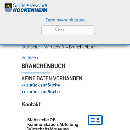
Terminvereinbarung
Leben
Startseite
»
Wirtschaft
»
Branchenbuch
Vorlesen
Kultur
BRANCHENBUCH
KEINE DATEN VORHANDEN
<< zurück zur Suche
Bildung
<< zurück zur Suche
Willkommen in Hockenheim
Kontakt
Wirtschaft
Stabsstelle OB -
Kommunikation: Abteilung
Wirtschaftsförderung,