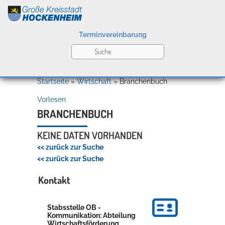
Terminvereinbarung
Leben
Startseite
»
Wirtschaft
»
Branchenbuch
Vorlesen
Kultur
BRANCHENBUCH
KEINE DATEN VORHANDEN
<< zurück zur Suche
Bildung
<< zurück zur Suche
Willkommen in Hockenheim
Kontakt
Wirtschaft
Stabsstelle OB -
Kommunikation: Abteilung
Wirtschaftsförderung,