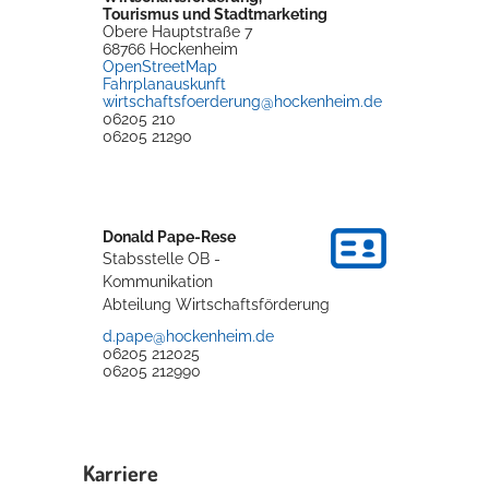
Tourismus und Stadtmarketing
Rathaus
Obere Hauptstraße 7
68766
Hockenheim
OpenStreetMap
Fahrplanauskunft
wirtschaftsfoerderung@hockenheim.de
06205 210
Service
06205 21290
Konzerte, Tagungen und vieles mehr
Die Stadthalle Hockenheim bietet den perfekten Standort für Events
aller Art!
Donald
Pape-Rese
Stabsstelle OB -
mehr dazu...
Kommunikation
Abteilung Wirtschaftsförderung
d.pape@hockenheim.de
06205 212025
06205 212990
Karriere