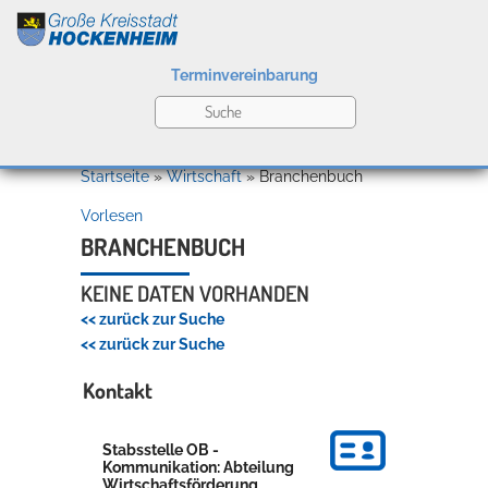
Terminvereinbarung
Leben
Startseite
»
Wirtschaft
»
Branchenbuch
Vorlesen
Kultur
BRANCHENBUCH
KEINE DATEN VORHANDEN
<< zurück zur Suche
Bildung
<< zurück zur Suche
Willkommen in Hockenheim
Kontakt
Wirtschaft
Stabsstelle OB -
Kommunikation: Abteilung
Wirtschaftsförderung,