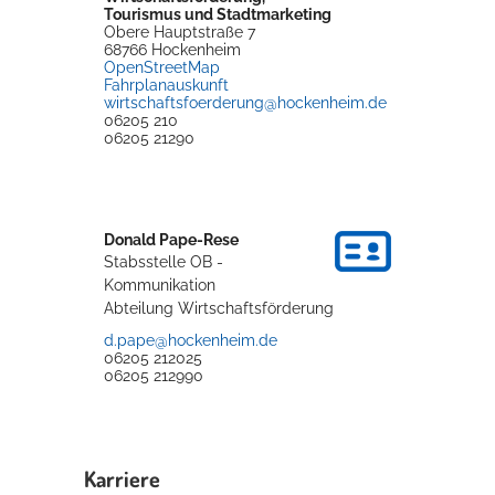
Tourismus und Stadtmarketing
Rathaus
Obere Hauptstraße 7
68766
Hockenheim
OpenStreetMap
Fahrplanauskunft
wirtschaftsfoerderung@hockenheim.de
06205 210
Service
06205 21290
Konzerte, Tagungen und vieles mehr
Die Stadthalle Hockenheim bietet den perfekten Standort für Events
aller Art!
Donald
Pape-Rese
Stabsstelle OB -
mehr dazu...
Kommunikation
Abteilung Wirtschaftsförderung
d.pape@hockenheim.de
06205 212025
06205 212990
Karriere