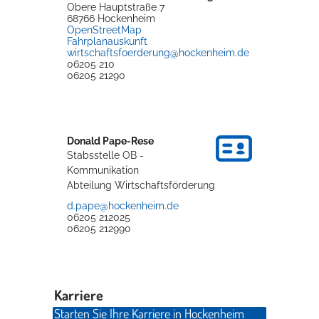
Obere Hauptstraße 7
68766
Hockenheim
Rathaus
OpenStreetMap
Fahrplanauskunft
wirtschaftsfoerderung@hockenheim.de
06205 210
06205 21290
Service
Konzerte, Tagungen und vieles mehr
Die Stadthalle Hockenheim bietet den perfekten Standort für Events
Donald
Pape-Rese
aller Art!
Stabsstelle OB -
Kommunikation
mehr dazu...
Abteilung Wirtschaftsförderung
d.pape@hockenheim.de
06205 212025
06205 212990
Karriere
Starten Sie Ihre Karriere in Hockenheim