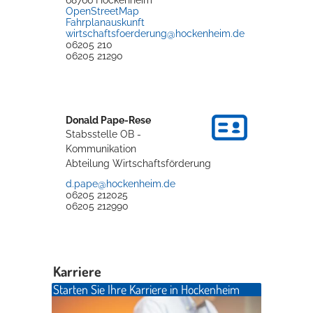
68766
Hockenheim
OpenStreetMap
Rathaus
Fahrplanauskunft
wirtschaftsfoerderung@hockenheim.de
06205 210
06205 21290
Service
Konzerte, Tagungen und vieles mehr
Donald
Pape-Rese
Die Stadthalle Hockenheim bietet den perfekten Standort für Events
Stabsstelle OB -
aller Art!
Kommunikation
Abteilung Wirtschaftsförderung
mehr dazu...
d.pape@hockenheim.de
06205 212025
06205 212990
Karriere
Starten Sie Ihre Karriere in Hockenheim