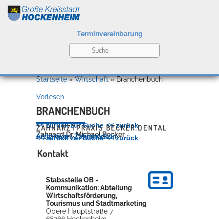
Terminvereinbarung
Leben
Startseite
»
Wirtschaft
»
Branchenbuch
Vorlesen
Kultur
BRANCHENBUCH
<< zurück zur Suche
<< zurück
ZAHNARZTPRAXIS BECKER.DENTAL
Zahnarzt
Dr.
Michael
Becker
Arztpraxen
,
Zahnmedizin
<< zurück zur Suche
<< zurück
Bildung
Kontakt
Willkommen in Hockenheim
Stabsstelle OB -
Kommunikation: Abteilung
Wirtschaft
Wirtschaftsförderung,
Tourismus und Stadtmarketing
Obere Hauptstraße 7