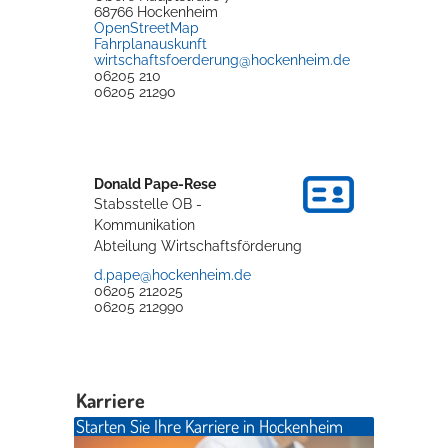
68766
Hockenheim
Rathaus
OpenStreetMap
Fahrplanauskunft
wirtschaftsfoerderung@hockenheim.de
06205 210
06205 21290
Service
Konzerte, Tagungen und vieles mehr
Donald
Pape-Rese
Die Stadthalle Hockenheim bietet den perfekten Standort für Events
Stabsstelle OB -
aller Art!
Kommunikation
Abteilung Wirtschaftsförderung
mehr dazu...
d.pape@hockenheim.de
06205 212025
06205 212990
Karriere
Starten Sie Ihre Karriere in Hockenheim