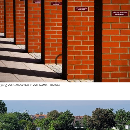
ts aller Art!
gang des Rathauses in der Rathausstraße.
Öffnungszeiten
Mo - Fr:
08 - 12 Uhr
Mi:
14 - 18 Uhr
partner