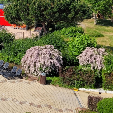
Mängelmelder
Erklärung zur Barrierefreiheit
Social-Media
ermin)
Impressum
Datenschutz
Cookies
powered by
Komm.ONE