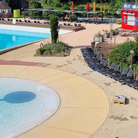
Sa - So:
geschlossen
Öffnungszeiten Bürgerbüro
Mo - Fr:
08 - 12 Uhr
Mo, Di, Do:
14 - 15.30 Uhr
Mi:
14 - 18 Uhr (Nur mit T
munikation
l BW
ervice-Portal Baden-Württemberg?
elle
tuelle Poststelle?