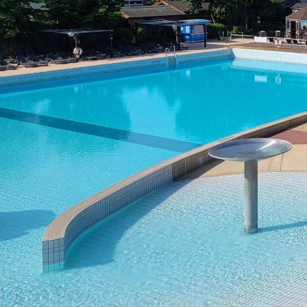
Rathausstraße 1
68766 Hockenheim
E-Mail
06205 21-0
Postanschrift
06205 21-2990
Postfach 15 48
68758 Hockenheim
Sichere Kom
Bankverbindung
IBAN: DE52 6725 0020 0006 2012 53
BIC: SOLADES1HDB
Sparkasse Heidelberg
Service-Porta
Was ist das S
IBAN: DE61 5479 0000 0001 0061 50
BIC: GENODE61SPE
virtuelle Postst
Volksbank Kur- und Rheinpfalz eG
Was ist die vir
Copyright © 2016 - 2019 Stadt Hockenheim