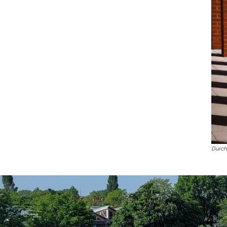
Konzerte, Tagungen und vieles mehr
Die Stadthalle Hockenheim bietet den perfekten Standort für Even
mehr dazu...
Durch
Anschrift und Bankverbindung
Kontakt
Stadt Hockenheim
Alle Ansprech