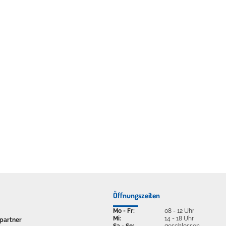
Öffnungszeiten
Mo - Fr:
08 - 12 Uhr
Mi:
14 - 18 Uhr
partner
Sa - So:
geschlossen