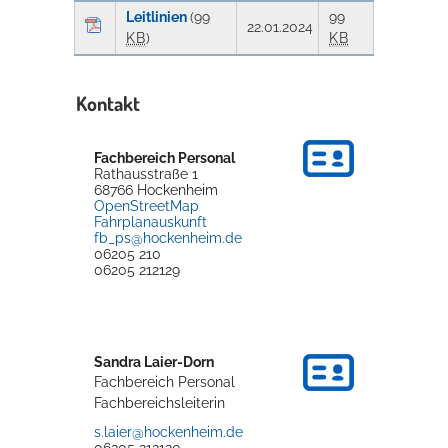
Leitlinien
(99
99
22.01.2024
KB
)
KB
Kontakt
Fachbereich Personal
Rathausstraße 1
68766
Hockenheim
OpenStreetMap
Fahrplanauskunft
fb_ps@hockenheim.de
06205 210
06205 212129
Sandra
Laier-Dorn
Fachbereich Personal
Fachbereichsleiterin
s.laier@hockenheim.de
06205 212120