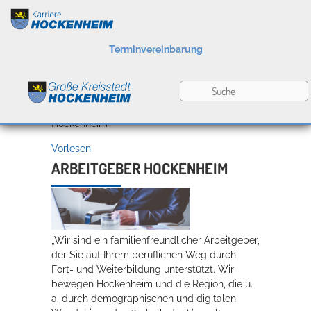
Terminvereinbarung
Berufsbilder
Karriereportal
»
O-Töne
»
Arbeitgeber
Hockenheim
Vorlesen
Ausbildung und
ARBEITGEBER HOCKENHEIM
Praktika
O-Töne
Karriere in Hockenheim
„Wir sind ein familienfreundlicher Arbeitgeber,
der Sie auf Ihrem beruflichen Weg durch
Fort- und Weiterbildung unterstützt. Wir
bewegen Hockenheim und die Region, die u.
a. durch demographischen und digitalen