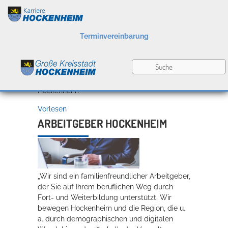
Terminvereinbarung
Berufsbilder
Karriereportal
»
O-Töne
»
Arbeitgeber
Hockenheim
Vorlesen
Ausbildung und
ARBEITGEBER HOCKENHEIM
Praktika
O-Töne
Karriere in Hockenheim
„Wir sind ein familienfreundlicher Arbeitgeber,
der Sie auf Ihrem beruflichen Weg durch
Fort- und Weiterbildung unterstützt. Wir
bewegen Hockenheim und die Region, die u.
a. durch demographischen und digitalen