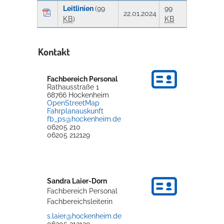
Leitlinien
(99
99
22.01.2024
KB
)
KB
Kontakt
Fachbereich Personal
Rathausstraße 1
68766
Hockenheim
OpenStreetMap
Fahrplanauskunft
fb_ps@hockenheim.de
06205 210
06205 212129
Sandra
Laier-Dorn
Fachbereich Personal
Fachbereichsleiterin
s.laier@hockenheim.de
06205 212120