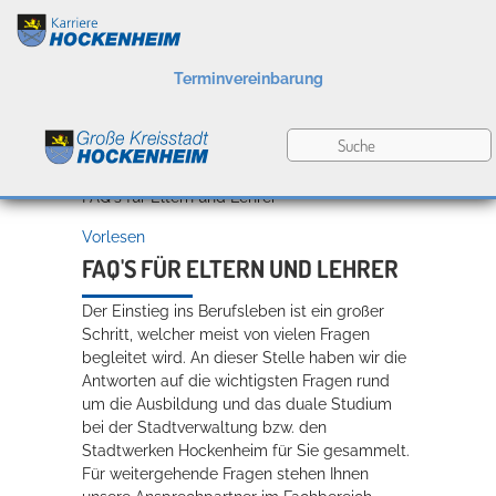
Terminvereinbarung
Berufsbilder
Karriereportal
»
Ausbildung und Praktika
»
FAQ's für Eltern und Lehrer
Vorlesen
Ausbildung und
FAQ'S FÜR ELTERN UND LEHRER
Praktika
Der Einstieg ins Berufsleben ist ein großer
O-Töne
Schritt, welcher meist von vielen Fragen
Karriere in Hockenheim
begleitet wird. An dieser Stelle haben wir die
Antworten auf die wichtigsten Fragen rund
um die Ausbildung und das duale Studium
bei der Stadtverwaltung bzw. den
Stadtwerken Hockenheim für Sie gesammelt.
Für weitergehende Fragen stehen Ihnen