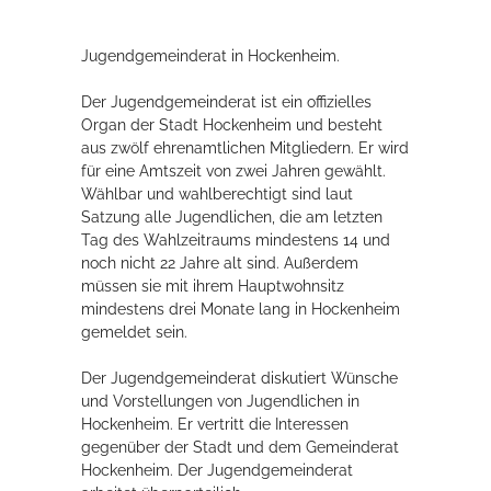
Rathaus
Jugendgemeinderat in Hockenheim.
Der Jugendgemeinderat ist ein offizielles
Service
Organ der Stadt Hockenheim und besteht
aus zwölf ehrenamtlichen Mitgliedern. Er wird
Konzerte, Tagungen und vieles mehr
für eine Amtszeit von zwei Jahren gewählt.
Wählbar und wahlberechtigt sind laut
Die Stadthalle Hockenheim bietet den perfekten Standort für Events
Satzung alle Jugendlichen, die am letzten
aller Art!
Tag des Wahlzeitraums mindestens 14 und
noch nicht 22 Jahre alt sind. Außerdem
mehr dazu...
müssen sie mit ihrem Hauptwohnsitz
mindestens drei Monate lang in Hockenheim
gemeldet sein.
Der Jugendgemeinderat diskutiert Wünsche
und Vorstellungen von Jugendlichen in
Hockenheim. Er vertritt die Interessen
gegenüber der Stadt und dem Gemeinderat
Hockenheim. Der Jugendgemeinderat