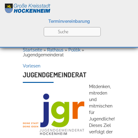
Terminvereinbarung
Leben
Startseite
»
Rathaus
»
Politik
»
Jugendgemeinderat
Vorlesen
Kultur
JUGENDGEMEINDERAT
Mitdenken,
Bildung
mitreden
Willkommen in Hockenheim
und
mitmischen
für
Jugendliche!
Wirtschaft
Dieses Ziel
verfolgt der