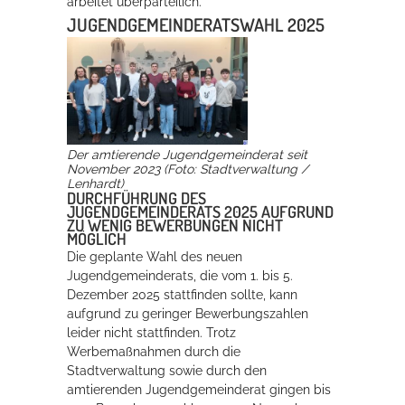
arbeitet überparteilich.
JUGENDGEMEINDERATSWAHL 2025
Erleben in Hockenheim
Spaß unter prickelnden Wasserfällen, das rauschende Meer im
Wellenbecken oder doch lieber die pure Entspannung auf der
Sprudelliege im Solebecken?
Der amtierende Jugendgemeinderat seit
mehr dazu...
November 2023 (Foto: Stadtverwaltung /
Lenhardt)
DURCHFÜHRUNG DES
JUGENDGEMEINDERATS 2025 AUFGRUND
ZU WENIG BEWERBUNGEN NICHT
MÖGLICH
Die geplante Wahl des neuen
Jugendgemeinderats, die vom 1. bis 5.
Dezember 2025 stattfinden sollte, kann
aufgrund zu geringer Bewerbungszahlen
leider nicht stattfinden. Trotz
Werbemaßnahmen durch die
Stadtverwaltung sowie durch den
amtierenden Jugendgemeinderat gingen bis