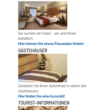
Erleben in Hockenheim
Spaß unter prickelnden Wasserfällen, das rauschende Meer im
Wellenbecken oder doch lieber die pure Entspannung auf der
Sprudelliege im Solebecken?
Sie suchen ein Hotel - wir sind Ihnen
behilflich.
mehr dazu...
Hier können Sie etwas Passendes finden!
GÄSTEHÄUSER
Genießen Sie Ihren Aufenthalt in einem der
Gästehauser.
Hier finden Sie eine Auswahl!
TOURIST-INFORMATIONEN