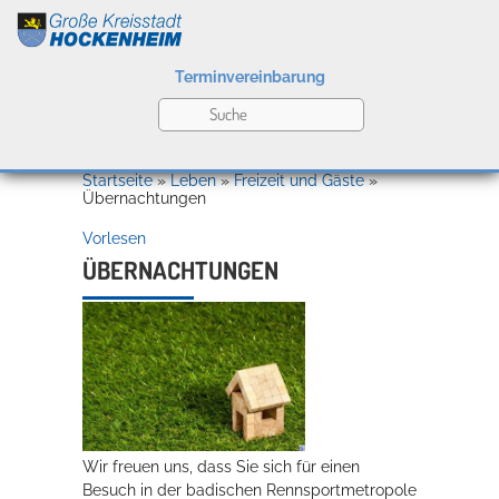
Terminvereinbarung
Leben
Startseite
»
Leben
»
Freizeit und Gäste
»
Übernachtungen
Vorlesen
Kultur
ÜBERNACHTUNGEN
Bildung
Willkommen in Hockenheim
Wirtschaft
Wir freuen uns, dass Sie sich für einen
Besuch in der badischen Rennsportmetropole