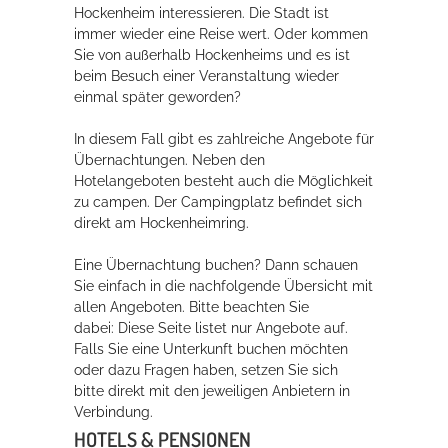
Hockenheim interessieren. Die Stadt ist
Rathaus
immer wieder eine Reise wert. Oder kommen
Sie von außerhalb Hockenheims und es ist
beim Besuch einer Veranstaltung wieder
einmal später geworden?
Service
In diesem Fall gibt es zahlreiche Angebote für
Konzerte, Tagungen und vieles mehr
Übernachtungen. Neben den
Hotelangeboten besteht auch die Möglichkeit
Die Stadthalle Hockenheim bietet den perfekten Standort für Events
zu campen. Der Campingplatz befindet sich
aller Art!
direkt am Hockenheimring.
mehr dazu...
Eine Übernachtung buchen? Dann schauen
Sie einfach in die nachfolgende Übersicht mit
allen Angeboten. Bitte beachten Sie
dabei: Diese Seite listet nur Angebote auf.
Falls Sie eine Unterkunft buchen möchten
oder dazu Fragen haben, setzen Sie sich
bitte direkt mit den jeweiligen Anbietern in
Verbindung.
HOTELS & PENSIONEN