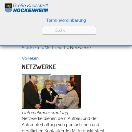
Terminvereinbarung
Leben
Startseite
»
Wirtschaft
»
Netzwerke
Vorlesen
Kultur
NETZWERKE
Bildung
Willkommen in Hockenheim
Unternehmensempfang
Wirtschaft
Netzwerke dienen dem Aufbau und der
Aufrechterhaltung von persönlichen und
beruflichen Kontakten. Im Mittelpunkt steht