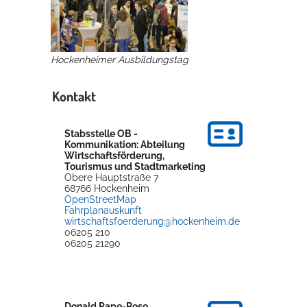
Erleben in Hockenheim
Hockenheimer Ausbildungstag
Spaß unter prickelnden Wasserfällen, das rauschende Meer im
Wellenbecken oder doch lieber die pure Entspannung auf der
Sprudelliege im Solebecken?
Kontakt
mehr dazu...
Stabsstelle OB -
Kommunikation: Abteilung
Wirtschaftsförderung,
Tourismus und Stadtmarketing
Obere Hauptstraße 7
68766
Hockenheim
OpenStreetMap
Fahrplanauskunft
wirtschaftsfoerderung@hockenheim.de
06205 210
06205 21290
Donald
Pape-Rese