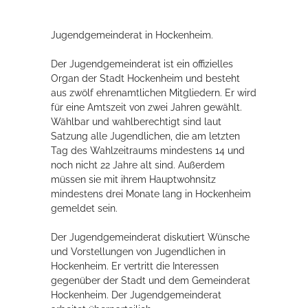
Rathaus
Jugendgemeinderat in Hockenheim.
Der Jugendgemeinderat ist ein offizielles
Service
Organ der Stadt Hockenheim und besteht
aus zwölf ehrenamtlichen Mitgliedern. Er wird
Konzerte, Tagungen und vieles mehr
für eine Amtszeit von zwei Jahren gewählt.
Wählbar und wahlberechtigt sind laut
Die Stadthalle Hockenheim bietet den perfekten Standort für Events
Satzung alle Jugendlichen, die am letzten
aller Art!
Tag des Wahlzeitraums mindestens 14 und
noch nicht 22 Jahre alt sind. Außerdem
mehr dazu...
müssen sie mit ihrem Hauptwohnsitz
mindestens drei Monate lang in Hockenheim
gemeldet sein.
Der Jugendgemeinderat diskutiert Wünsche
und Vorstellungen von Jugendlichen in
Hockenheim. Er vertritt die Interessen
gegenüber der Stadt und dem Gemeinderat
Hockenheim. Der Jugendgemeinderat