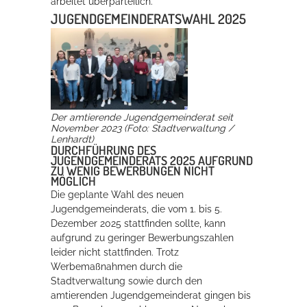
arbeitet überparteilich.
JUGENDGEMEINDERATSWAHL 2025
Erleben in Hockenheim
Spaß unter prickelnden Wasserfällen, das rauschende Meer im
Wellenbecken oder doch lieber die pure Entspannung auf der
Sprudelliege im Solebecken?
Der amtierende Jugendgemeinderat seit
mehr dazu...
November 2023 (Foto: Stadtverwaltung /
Lenhardt)
DURCHFÜHRUNG DES
JUGENDGEMEINDERATS 2025 AUFGRUND
ZU WENIG BEWERBUNGEN NICHT
MÖGLICH
Die geplante Wahl des neuen
Jugendgemeinderats, die vom 1. bis 5.
Dezember 2025 stattfinden sollte, kann
aufgrund zu geringer Bewerbungszahlen
leider nicht stattfinden. Trotz
Werbemaßnahmen durch die
Stadtverwaltung sowie durch den
amtierenden Jugendgemeinderat gingen bis