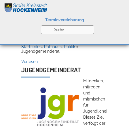
Terminvereinbarung
Leben
Startseite
»
Rathaus
»
Politik
»
Jugendgemeinderat
Vorlesen
Kultur
JUGENDGEMEINDERAT
Mitdenken,
Bildung
mitreden
Willkommen in Hockenheim
und
mitmischen
für
Jugendliche!
Wirtschaft
Dieses Ziel
verfolgt der