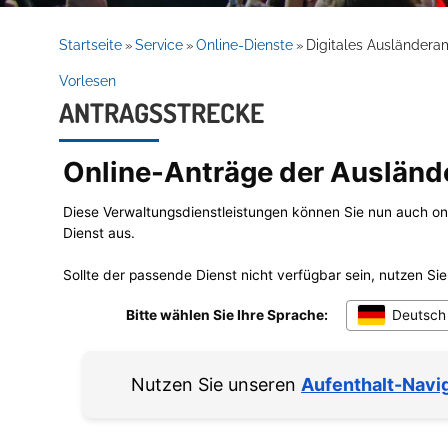
Rathaus
Startseite
Service
Online-Dienste
Digitales Ausländera
»
»
»
Vorlesen
ANTRAGSSTRECKE
Service
Willkommen in Hockenheim