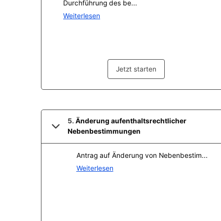
Konzerte, Tagungen und vieles mehr
Die Stadthalle Hockenheim bietet den perfekten Standort für Even
mehr dazu...