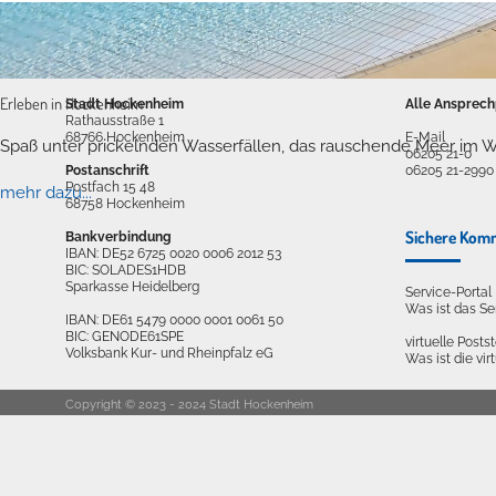
Anschrift und Bankverbindung
Kontakt
Erleben in Hockenheim
Stadt Hockenheim
Alle Ansprech
Rathausstraße 1
68766 Hockenheim
E-Mail
Spaß unter prickelnden Wasserfällen, das rauschende Meer im W
06205 21-0
Postanschrift
06205 21-2990
Postfach 15 48
mehr dazu...
68758 Hockenheim
Sichere Kom
Bankverbindung
IBAN: DE52 6725 0020 0006 2012 53
BIC: SOLADES1HDB
Sparkasse Heidelberg
Service-Porta
Was ist das S
IBAN: DE61 5479 0000 0001 0061 50
BIC: GENODE61SPE
virtuelle Postst
Volksbank Kur- und Rheinpfalz eG
Was ist die vir
Copyright © 2023 - 2024 Stadt Hockenheim