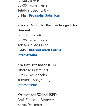
Arndtstraße 15
68766 Hockenheim
Telefon: 06205 13873
Erleben in Hockenheim
E-Mail:
Kreisrätin Gabi Horn
Spaß unter prickelnden Wasserfällen, das rauschende Meer im
Kreisrat Adolf Härdle (Bündnis 90/Die
Wellenbecken oder doch lieber die pure Entspannung auf der
Grünen)
Sprudelliege im Solebecken?
Leipziger Straße 4
68766 Hockenheim
mehr dazu...
Telefon: 06205 8410
E-Mail:
Kreisrat Adolf Härdle
Internetseite
Kreisrat Fritz Rösch (CDU)
Obere Mühlstraße 7
68766 Hockenheim
Telefon: 06205 14045
Internetseite
Kreisrat Karl Weibel (SPD)
Graf-Zeppelin-Straße 11
68799 Reilingen