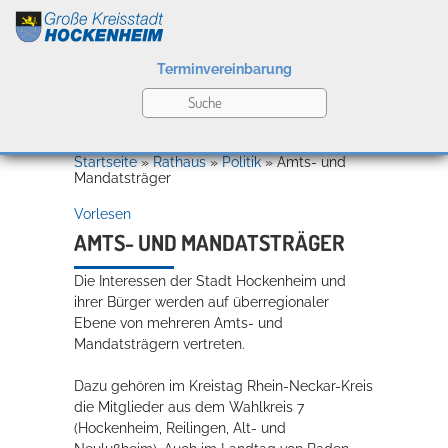
Terminvereinbarung
Leben
Startseite
»
Rathaus
»
Politik
»
Amts- und
Mandatsträger
Vorlesen
Kultur
AMTS- UND MANDATSTRÄGER
Die Interessen der Stadt Hockenheim und
Bildung
ihrer Bürger werden auf überregionaler
Willkommen in Hockenheim
Ebene von mehreren Amts- und
Mandatsträgern vertreten.
Dazu gehören im Kreistag Rhein-Neckar-Kreis
Wirtschaft
die Mitglieder aus dem Wahlkreis 7
(Hockenheim, Reilingen, Alt- und