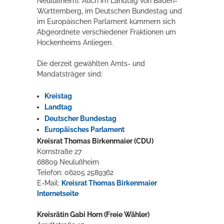
Neulußheim). Auch im Landtag von Baden-
Württemberg, im Deutschen Bundestag und
Rathaus
im Europäischen Parlament kümmern sich
Abgeordnete verschiedener Fraktionen um
Hockenheims Anliegen.
Service
Die derzeit gewählten Amts- und
Mandatsträger sind:
Konzerte, Tagungen und vieles mehr
Die Stadthalle Hockenheim bietet den perfekten Standort für Events
Kreistag
aller Art!
Landtag
Deutscher Bundestag
mehr dazu...
Europäisches Parlament
Kreisrat Thomas Birkenmaier (CDU)
Kornstraße 27
68809 Neulußheim
Telefon: 06205 2589362
E-Mail:
Kreisrat Thomas Birkenmaier
Internetseite
Kreisrätin Gabi Horn (Freie Wähler)