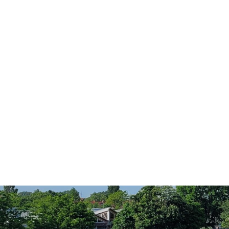
Konzerte, Tagungen und vieles mehr
Die Stadthalle Hockenheim bietet den perfekten Standort für Even
mehr dazu...
Anschrift und Bankverbindung
Kontakt