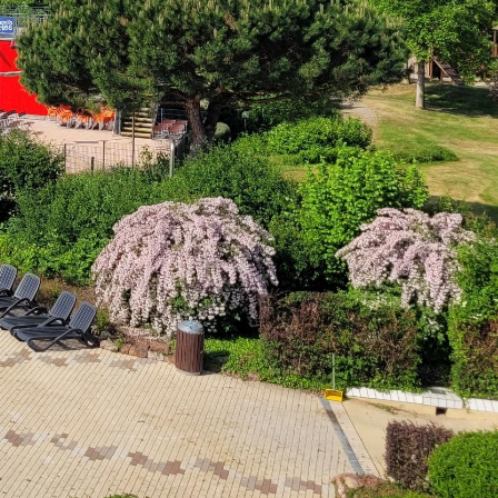
Newsletter
Mängelmelder
Erklärung zur Barrierefreiheit
Social-Media
ermin)
Impressum
Datenschutz
Cookies
powered by
Komm.ONE