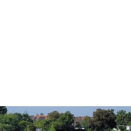
ts aller Art!
Öffnungszeiten
Mo - Fr:
08 - 12 Uhr