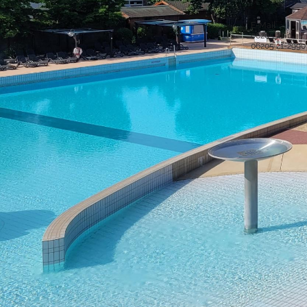
Stadt Hockenheim
Alle Ansprech
Rathausstraße 1
68766 Hockenheim
E-Mail
06205 21-0
Postanschrift
06205 21-2990
Postfach 15 48
68758 Hockenheim
Sichere Kom
Bankverbindung
IBAN: DE52 6725 0020 0006 2012 53
BIC: SOLADES1HDB
Sparkasse Heidelberg
Service-Porta
Was ist das S
IBAN: DE61 5479 0000 0001 0061 50
BIC: GENODE61SPE
virtuelle Postst
Volksbank Kur- und Rheinpfalz eG
Was ist die vir
Copyright © 2016 - 2018 Stadt Hockenheim