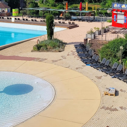
Mi:
14 - 18 Uhr
partner
Sa - So:
geschlossen
Öffnungszeiten Bürgerbüro
Mo - Fr:
08 - 12 Uhr
Mo, Di, Do:
14 - 15.30 Uhr
Mi:
14 - 18 Uhr (Nur mit T
munikation
l BW
ervice-Portal Baden-Württemberg?
elle
tuelle Poststelle?