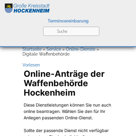
Terminvereinbarung
Leben
Startseite
»
Service
»
Online-Dienste
»
Digitale Waffenbehörde
Vorlesen
Kultur
Bildung
Willkommen in Hockenheim
Wirtschaft