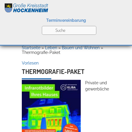
Terminvereinbarung
Leben
Startseite
»
Leben
»
Bauen und Wohnen
»
Thermografie-Paket
Vorlesen
Kultur
THERMOGRAFIE-PAKET
Private und
Bildung
gewerbliche
Willkommen in Hockenheim
Wirtschaft