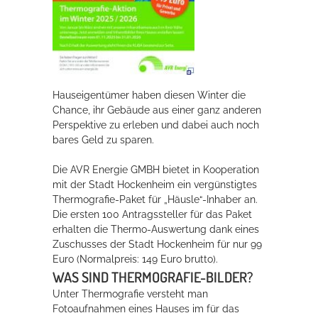
Rathaus
Service
Hauseigentümer haben diesen Winter die
Konzerte, Tagungen und vieles mehr
Chance, ihr Gebäude aus einer ganz anderen
Perspektive zu erleben und dabei auch noch
Die Stadthalle Hockenheim bietet den perfekten Standort für Events
bares Geld zu sparen.
aller Art!
Die AVR Energie GMBH bietet in Kooperation
mehr dazu...
mit der Stadt Hockenheim ein vergünstigtes
Thermografie-Paket für „Häusle“-Inhaber an.
Die ersten 100 Antragssteller für das Paket
erhalten die Thermo-Auswertung dank eines
Zuschusses der Stadt Hockenheim für nur 99
Euro (Normalpreis: 149 Euro brutto).
WAS SIND THERMOGRAFIE-BILDER?
Unter Thermografie versteht man
Fotoaufnahmen eines Hauses im für das