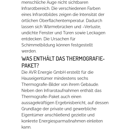
menschliche Auge nicht sichtbaren
Infrarotbereich. Die verschiedenen Farben
eines Infrarotbildes zeigen die Intensität der
Erleben in Hockenheim
örtlichen Oberflächentemperatur. Dadurch
Spaß unter prickelnden Wasserfällen, das rauschende Meer im
lassen sich Wärmebrücken und –Verluste,
Wellenbecken oder doch lieber die pure Entspannung auf der
undichte Fenster und Türen sowie Leckagen
Sprudelliege im Solebecken?
entdecken. Die Ursachen für
Schimmelbildung können festgestellt
mehr dazu...
werden.
WAS ENTHÄLT DAS THERMOGRAFIE-
PAKET?
Die AVR Energie GmbH erstellt für die
Hauseigentümer mindestens sechs
Thermografie-Bilder von ihrem Gebäude.
Neben den Infrarotaufnahmen enthält das
Thermografie-Paket auch einen
aussagekräftigen Ergebnisbericht, auf dessen
Grundlage der private und gewerbliche
Eigentümer anschließend gezielte und
konkrete Energiesparmaßnahmen einleiten
kann.