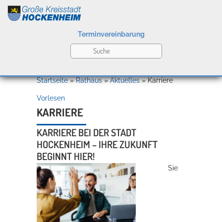
Terminvereinbarung
Leben
Startseite
»
Rathaus
»
Aktuelles
»
Karriere
Vorlesen
Kultur
KARRIERE
KARRIERE BEI DER STADT
HOCKENHEIM – IHRE ZUKUNFT
Bildung
BEGINNT HIER!
Willkommen in Hockenheim
Sie
Wirtschaft