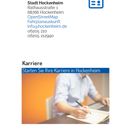
Stadt Hockenheim
Rathausstraße 1
68766
Hockenheim
Erleben in Hockenheim
OpenStreetMap
Fahrplanauskunft
info@hockenheim.de
Spaß unter prickelnden Wasserfällen, das rauschende Meer im
06205 210
Wellenbecken oder doch lieber die pure Entspannung auf der
06205 212990
Sprudelliege im Solebecken?
mehr dazu...
Karriere
Starten Sie Ihre Karriere in Hockenheim