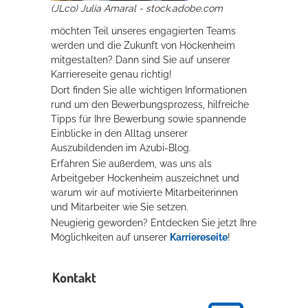
(JLco) Julia Amaral - stock.adobe.com
Rathaus
möchten Teil unseres engagierten Teams
werden und die Zukunft von Hockenheim
mitgestalten? Dann sind Sie auf unserer
Karriereseite genau richtig!
Service
Dort finden Sie alle wichtigen Informationen
Konzerte, Tagungen und vieles mehr
rund um den Bewerbungsprozess, hilfreiche
Tipps für Ihre Bewerbung sowie spannende
Die Stadthalle Hockenheim bietet den perfekten Standort für Events
Einblicke in den Alltag unserer
aller Art!
Auszubildenden im Azubi-Blog.
Erfahren Sie außerdem, was uns als
mehr dazu...
Arbeitgeber Hockenheim auszeichnet und
warum wir auf motivierte Mitarbeiterinnen
und Mitarbeiter wie Sie setzen.
Neugierig geworden? Entdecken Sie jetzt Ihre
Möglichkeiten auf unserer
Karriereseite
!
Kontakt