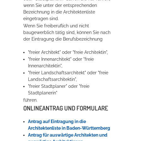
wenn Sie unter der entsprechenden
Rathaus
Bezeichnung in die Architektenliste
eingetragen sind.
Wenn Sie
freiberuflich und nicht
baugewerblich tätig
sind
,
können Sie
nach
Service
der Eintragung die Berufsbezeichnung
Konzerte, Tagungen und vieles mehr
"freier Architekt" oder "freie Architektin",
Die Stadthalle Hockenheim bietet den perfekten Standort für Events
"freier Innenarchitekt" oder "freie
aller Art!
Innenarchitektin",
"freier Landschaftsarchitekt" oder "freie
mehr dazu...
Landschaftsarchitektin",
"freier Stadtplaner" oder "freie
Stadtplanerin"
führen.
ONLINEANTRAG UND FORMULARE
Antrag auf Eintragung in die
Architektenliste in Baden-Württemberg
Antrag für auswärtige Architekten und