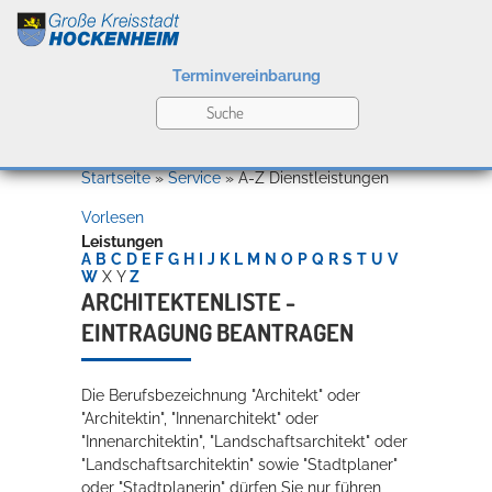
Terminvereinbarung
Leben
Startseite
»
Service
»
A-Z Dienstleistungen
Vorlesen
Kultur
Leistungen
A
B
C
D
E
F
G
H
I
J
K
L
M
N
O
P
Q
R
S
T
U
V
W
X
Y
Z
ARCHITEKTENLISTE -
EINTRAGUNG BEANTRAGEN
Bildung
Willkommen in Hockenheim
Die Berufsbezeichnung "Architekt" oder
"Architektin", "Innenarchitekt" oder
Wirtschaft
"Innenarchitektin", "Landschaftsarchitekt" oder
"Landschaftsarchitektin" sowie "Stadtplaner"
oder "Stadtplanerin" dürfen Sie nur führen,