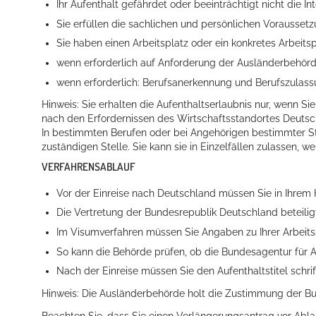
Ihr Aufenthalt gefährdet oder beeinträchtigt nicht die 
Sie erfüllen die sachlichen und persönlichen Voraussetz
Sie haben einen Arbeitsplatz oder ein konkretes Arbeits
wenn erforderlich auf Anforderung der Ausländerbehörde
Erleben in Hockenheim
wenn erforderlich: Berufsanerkennung und Berufszulassun
Spaß unter prickelnden Wasserfällen, das rauschende Meer im W
Hinweis: Sie erhalten die Aufenthaltserlaubnis nur, wenn Si
nach den Erfordernissen des Wirtschaftsstandortes Deutsc
mehr dazu...
In bestimmten Berufen oder bei Angehörigen bestimmter St
zuständigen Stelle. Sie kann sie in Einzelfällen zulassen, we
VERFAHRENSABLAUF
Vor der Einreise nach Deutschland müssen Sie in Ihrem
Die Vertretung der Bundesrepublik Deutschland beteilig
Im Visumverfahren müssen Sie Angaben zu Ihrer Arbeits
So kann die Behörde prüfen, ob die Bundesagentur für 
Nach der Einreise müssen Sie den Aufenthaltstitel schri
Hinweis: Die Ausländerbehörde holt die Zustimmung der Bund
Beachten Sie, dass Sie einen Verlängerungsantrag vor Abla