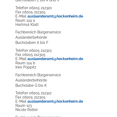
Buchstaben L bis R und V
Telefon
06205 212320
Fax
06205 212305
E-Mail
auslaenderamt@hockenheim.de
Raum
124 a
Hartmut
Klatt
Fachbereich Bürgerservice
Ausländerbehörde
Buchstaben A bis F
Telefon
06205 212323
Konzerte, Tagungen und vieles mehr
Fax
06205 212305
E-Mail
auslaenderamt@hockenheim.de
Raum
124 b
Die Stadthalle Hockenheim bietet den perfekten Standort für Even
Ines
Poppitz
Fachbereich Bürgerservice
mehr dazu...
Ausländerbehörde
Buchstabe G bis K
Telefon
06205 212322
Fax
06205 212305
E-Mail
auslaenderamt@hockenheim.de
Raum
123
Nicole
Rotter