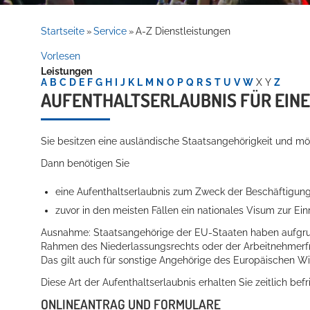
Rathaus
Startseite
Service
A-Z Dienstleistungen
»
»
Vorlesen
Leistungen
Service
A
B
C
D
E
F
G
H
I
J
K
L
M
N
O
P
Q
R
S
T
U
V
W
X
Y
Z
AUFENTHALTSERLAUBNIS FÜR EIN
Sie besitzen eine ausländische Staatsangehörigkeit und mö
Dann benötigen Sie
eine Aufenthaltserlaubnis zum Zweck der Beschäftigun
zuvor in den meisten Fällen ein nationales Visum zur Ei
Willkommen in Hockenheim
Ausnahme:
Staatsangehörige der EU-Staaten haben aufgrun
Rahmen des Niederlassungsrechts oder der Arbeitnehmerfrei
Das gilt auch für sonstige Angehörige des Europäischen W
Diese Art der Aufenthaltserlaubnis erhalten Sie zeitlich befr
ONLINEANTRAG UND FORMULARE