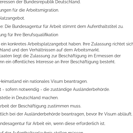
Interessen der Bundesrepublik Deutschland.
ungen für die Arbeitsmigration.
platzangebot.
: Die Bundesagentur für Arbeit stimmt dem Aufenthaltstitel zu.
g für Ihre Berufsqualifikation
ellenbecken oder doch lieber die pure Entspannung auf der Spr
e ein konkretes Arbeitsplatzangebot haben. Ihre Zulassung richtet sic
hland und den Verhältnissen auf dem Arbeitsmarkt.
aaten liegt die Zulassung zur Beschäftigung im Ermessen der
nn ein öffentliches Interesse an Ihrer Beschäftigung besteht.
 Heimatland ein nationales Visum beantragen.
t - sofern notwendig - die zuständige Ausländerbehörde.
stelle in Deutschland machen.
Arbeit der Beschäftigung zustimmen muss.
ftlich bei der Ausländerbehörde beantragen, bevor Ihr Visum abläuft.
esagentur für Arbeit ein, wenn diese erforderlich ist.
uf der Aufenthaltserlaubnis stellen müssen.