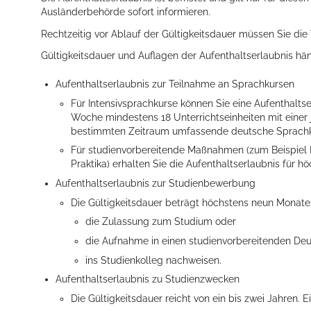
Ausländerbehörde sofort informieren.
Rechtzeitig vor Ablauf der Gültigkeitsdauer müssen Sie di
Gültigkeitsdauer und Auflagen der Aufenthaltserlaubnis h
Aufenthaltserlaubnis zur Teilnahme an Sprachkursen
Für Intensivsprachkurse können Sie eine Aufenthalts
Woche mindestens 18 Unterrichtseinheiten mit einer
bestimmten Zeitraum umfassende deutsche Sprachke
Konzerte, Tagungen und vieles mehr
Für studienvorbereitende Maßnahmen (zum Beispiel 
Praktika) erhalten Sie die Aufenthaltserlaubnis für h
Die Stadthalle Hockenheim bietet den perfekten Standort für Even
Aufenthaltserlaubnis zur Studienbewerbung
mehr dazu...
Die Gültigkeitsdauer beträgt höchstens neun Monate.
die Zulassung
zum Studium oder
die Aufnahme in einen studienvorbereitenden De
ins Studienkolleg nachweisen.
Aufenthaltserlaubnis zu Studienzwecken
Die Gültigkeitsdauer reicht von ein bis zwei Jahren. 