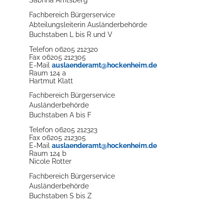
Sabrina
Amtsberg
Fachbereich Bürgerservice
Abteilungsleiterin Ausländerbehörde
Buchstaben L bis R und V
Erleben in Hockenheim
Telefon
06205 212320
Fax
06205 212305
Spaß unter prickelnden Wasserfällen, das rauschende Meer im W
E-Mail
auslaenderamt@hockenheim.de
Raum
124 a
Hartmut
Klatt
mehr dazu...
Fachbereich Bürgerservice
Ausländerbehörde
Buchstaben A bis F
Telefon
06205 212323
Fax
06205 212305
E-Mail
auslaenderamt@hockenheim.de
Raum
124 b
Nicole
Rotter
Fachbereich Bürgerservice
Ausländerbehörde
Buchstaben S bis Z