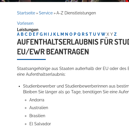
Rathaus
Startseite
Service
A-Z Dienstleistungen
»
»
Vorlesen
Leistungen
Service
A
B
C
D
E
F
G
H
I
J
K
L
M
N
O
P
Q
R
S
T
U
V
W
X
Y
Z
AUFENTHALTSERLAUBNIS FÜR STUD
U/EWR BEANTRAGEN
Staatsangehörige aus Staaten außerhalb der EU oder des E
eine Aufenthaltserlaubnis:
Studienbewerber und Studienbewerberinnen aus bestim
Willkommen in Hockenheim
Bleiben Sie länger als 90 Tage, benötigen Sie eine Aufen
Andorra
Australien
Brasilien
El Salvador