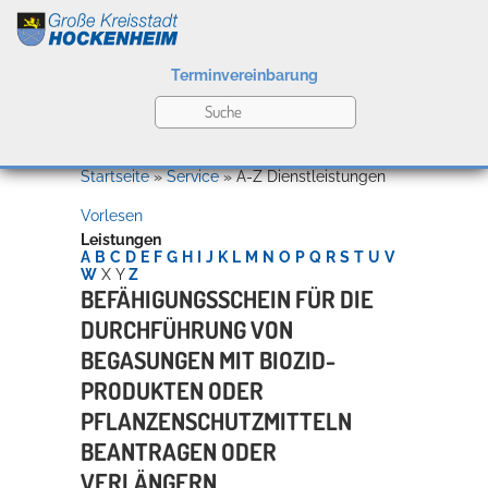
Terminvereinbarung
Leben
Startseite
»
Service
»
A-Z Dienstleistungen
Vorlesen
Kultur
Leistungen
A
B
C
D
E
F
G
H
I
J
K
L
M
N
O
P
Q
R
S
T
U
V
W
X
Y
Z
BEFÄHIGUNGSSCHEIN FÜR DIE
DURCHFÜHRUNG VON
Bildung
Willkommen in Hockenheim
BEGASUNGEN MIT BIOZID-
PRODUKTEN ODER
PFLANZENSCHUTZMITTELN
Wirtschaft
BEANTRAGEN ODER
VERLÄNGERN