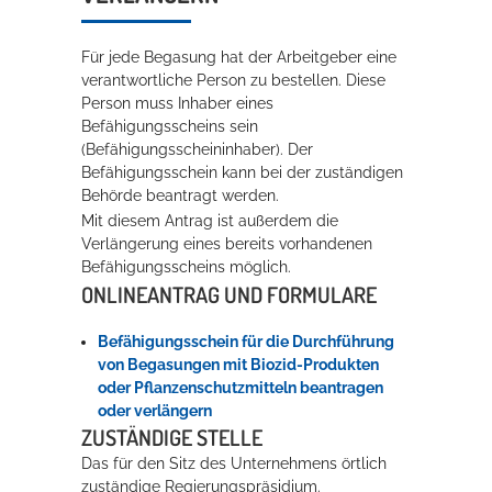
Rathaus
Für jede Begasung hat der Arbeitgeber eine
verantwortliche Person zu bestellen. Diese
Person muss Inhaber eines
Service
Befähigungsscheins sein
(Befähigungsscheininhaber). Der
Konzerte, Tagungen und vieles mehr
Befähigungsschein kann bei der zuständigen
Behörde beantragt werden.
Die Stadthalle Hockenheim bietet den perfekten Standort für Events
Mit diesem Antrag ist außerdem die
aller Art!
Verlängerung eines bereits vorhandenen
Befähigungsscheins möglich.
mehr dazu...
ONLINEANTRAG UND FORMULARE
Befähigungsschein für die Durchführung
von Begasungen mit Biozid-Produkten
oder Pflanzenschutzmitteln beantragen
oder verlängern
ZUSTÄNDIGE STELLE
Das für den Sitz des Unternehmens örtlich
zuständige Regierungspräsidium.