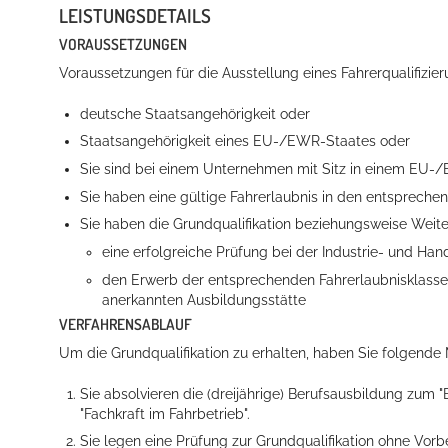
LEISTUNGSDETAILS
VORAUSSETZUNGEN
Voraussetzungen für die Ausstellung eines Fahrerqualifizie
deutsche Staatsangehörigkeit oder
Staatsangehörigkeit eines EU-/EWR-Staates oder
Sie sind bei einem Unternehmen mit Sitz in einem EU-/
Sie haben eine gültige Fahrerlaubnis in den entspreche
Konzerte, Tagungen und vieles mehr
Sie haben die Grundqualifikation beziehungsweise Weit
Die Stadthalle Hockenheim bietet den perfekten Standort für Even
eine erfolgreiche Prüfung bei der
Industrie- und Ha
den Erwerb der entsprechenden Fahrerlaubnisklasse 
mehr dazu...
anerkannten Ausbildungsstätte
VERFAHRENSABLAUF
Um die Grundqualifikation zu erhalten, haben Sie folgende 
Sie absolvieren die (dreijährige) Berufsausbildung zum "
"Fachkraft im Fahrbetrieb".
Sie legen eine Prüfung zur Grundqualifikation ohne Vorb