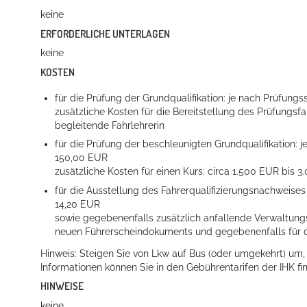
keine
ERFORDERLICHE UNTERLAGEN
keine
Erleben in Hockenheim
KOSTEN
Spaß unter prickelnden Wasserfällen, das rauschende Meer im W
für die Prüfung der Grundqualifikation: je nach Prüfung
zusätzliche Kosten für die Bereitstellung des Prüfungs
mehr dazu...
begleitende Fahrlehrerin
für die Prüfung der beschleunigten Grundqualifikation: 
150,00 EUR
zusätzliche Kosten für einen Kurs: circa 1.500 EUR bis 
für die Ausstellung des Fahrerqualifizierungsnachweises
14,20 EUR
sowie gegebenenfalls zusätzlich anfallende Verwaltungsk
neuen Führerscheindokuments und gegebenenfalls für d
Hinweis: Steigen Sie von Lkw auf Bus (oder umgekehrt) um,
Informationen können Sie in den Gebührentarifen der IHK fi
HINWEISE
keine