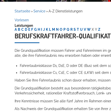
Rathaus
Startseite
Service
A-Z Dienstleistungen
»
»
Vorlesen
Leistungen
Service
A
B
C
D
E
F
G
H
I
J
K
L
M
N
O
P
Q
R
S
T
U
V
W
X
Y
Z
BERUFSKRAFTFAHRER-QUALIFIKAT
Die Grundqualifikation müssen Fahrer und Fahrerinnen im ge
alle, die ihre Fahrerlaubnis neu erworben haben oder erwer
Fahrerlaubnisklasse D1, D1E, D oder DE (Bus) seit dem 1
Fahrerlaubnisklasse C1, C1E, C oder CE (LKW) seit dem 
Willkommen in Hockenheim
Haben Sie Ihre Fahrerlaubnis schon davor erhalten, müssen S
Die Grundqualifikation besteht aus besonderen tätigkeitsb
Verkehrssiche
r
heit, rationeller Kraftstoffverbrauch, Lenk- u
Ihre Kenntnisse müssen Sie alle fünf Jahre im Rahmen eine
Als Nachweis der Grundqualifikation erhalten Sie von Ihrer 