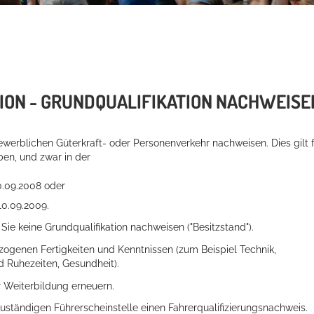
ION - GRUNDQUALIFIKATION NACHWEISE
werblichen Güterkraft- oder Personenverkehr nachweisen. Dies gilt 
ben, und zwar in der
0.09.2008 oder
10.09.2009.
ie keine Grundqualifikation nachweisen ("Besitzstand").
ezog
e
nen Fertigkeiten und Kenntnissen (zum Beispiel Technik,
nd Ruhezeiten, G
e
sundheit).
r We
i
terbildung erneuern.
zuständigen Führerscheinstelle einen Fahrerqualifizierungsnachweis.