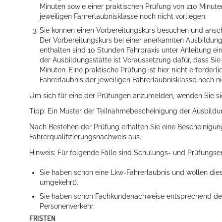
Minuten sowie einer praktischen Prüfung von 210 M
i
nute
jeweiligen Fahre
r
laubnisklasse noch nicht vorliegen.
Sie können einen Vorbereitungskurs besuchen und ansch
Der Vorbere
i
tungskurs bei einer anerkannten Ausbildun
enthalten sind 10 Stu
n
den Fahrpraxis unter Anleitung ei
der Ausbildungsstätte ist Vorau
s
setzung dafür, dass Sie
Minuten. Eine praktische Prüfung ist hier nicht erforder
Fahrerlaubnis der jeweiligen Fahrerlaubnisklasse noch ni
Um sich für eine der Prüfungen anzumelden, wenden Sie sic
Tipp:
Ein Muster der Teilnahmebescheinigung der Ausbildu
Nach Bestehen der Prüfung erhalten Sie eine Bescheinigung d
Fahrerqualifizierungsnachweis aus.
Hinweis:
Für folgende Fälle sind Schulungs- und Prüfungser
Sie haben schon eine Lkw-Fahrerlaubnis und wollen die
umgekehrt).
Sie haben schon Fachkundenachweise entsprechend den
Personenverkehr.
FRISTEN