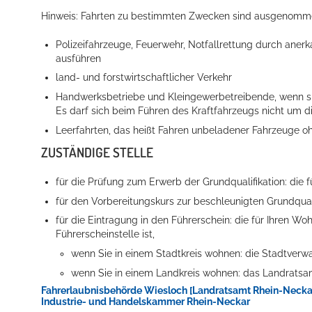
Hinweis:
Fahrten zu bestimmten Zwecken sind ausgenommen
Polizeifahrzeuge,
Feuerwehr,
Notfallrettung durch aner
ausführen
land- und forstwirtschaftlicher Verkehr
Handwerksbetriebe und Kleingewerbetreibende, wenn sie
Es darf sich beim Führen des Kraftfahrzeugs nicht um 
Leerfahrten, das heißt Fahren unbeladener Fahrzeuge o
ZUSTÄNDIGE STELLE
für die Prüfung zum Erwerb der Grundqualifikation: di
für den Vorbereitungskurs zur beschleunigten Grundqual
für die Eintragung in den Führerschein: die für Ihren Wo
Führerscheinstelle ist,
wenn Sie in einem Stadtkreis wohnen: die Stadtverw
wenn Sie in einem Landkreis wohnen: das Landratsa
Fahrerlaubnisbehörde Wiesloch [Landratsamt Rhein-Neckar
Industrie- und Handelskammer Rhein-Neckar