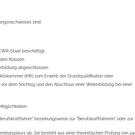
rungsnachweises sind:
EWR-Staat beschäftigt.
nden Klassen.
erbildung abgeschlossen:
ts aller Art!
ndelskammer
(IHK) zum Erwerb der Grundqualifikation oder
vor dem Stichtag und den Abschluss einer Weiterbildung bei einer
Möglichkeiten:
Berufskraftfahrer" beziehungsweise zur "Berufskraftfahrerin" oder zur
ereitungskurs ab.
Sie besteht aus e
i
ner theoretischen Prüfung von 24