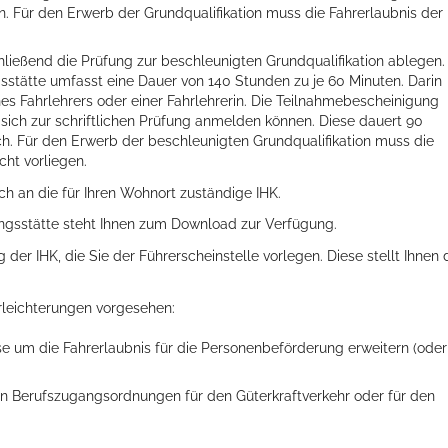
n. Für den Erwerb der Grundqualifikation muss die Fahrerlaubnis der
ließend die Prüfung zur beschleunigten Grundqualifikation ablegen.
g
s
stätte umfasst eine Dauer von 140 Stunden zu je 60 Minuten. Darin
nes Fahrle
h
rers oder einer Fahrlehrerin. Die Teilnahmeb
e
scheinigung
 sich zur schriftlichen Prüfung anmelden können. Diese dauert 90
lich. Für den Erwerb der beschleuni
g
ten Grundqualifikation muss die
cht vorliegen.
h an die für Ihren Wohnort zuständige IHK.
ngsstätte steht Ihnen zum Download zur Verfügung.
er IHK, die Sie der Führerscheinstelle vorlegen. Diese stellt Ihnen
leicht
e
rungen vorgesehen:
se um die Fahrerlaubnis für die Personenbeförderung erwe
i
tern (oder
 Berufszugangsordnungen für den Güterkraftverkehr oder für den