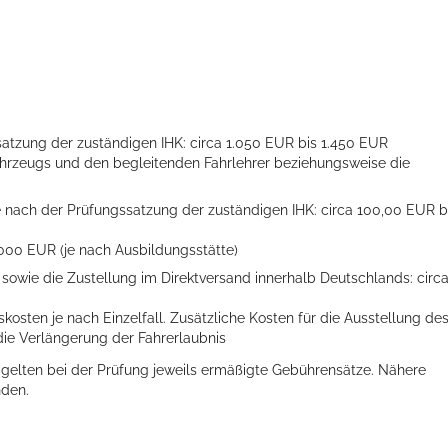
ellenbecken oder doch lieber die pure Entspannung auf der Spr
ssatzung der zuständigen IHK: circa 1.050 EUR bis 1.450 EUR
fahrzeugs und den begleitenden Fahrlehrer beziehungsweise die
je nach der Prüfungssatzung der zuständigen IHK: circa 100,00 EUR b
3.000 EUR (je nach Ausbildungsstätte)
 sowie die Zustellung im Direktversand innerhalb Deutschlands: circ
osten je nach Einzelfall. Zusätzliche Kosten für die Ausstellung de
ie Verlängerung der Fahrerlaubnis
 gelten bei der Prüfung jeweils ermäßigte Gebührensätze. Nähere
nden.