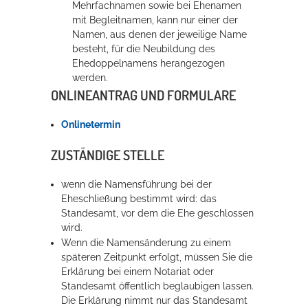
Mehrfachnamen sowie bei Ehenamen
mit Begleitnamen, kann nur einer der
Namen, aus denen der jeweilige Name
Erleben in Hockenheim
besteht, für die Neubildung des
Spaß unter prickelnden Wasserfällen, das rauschende Meer im
Ehedoppelnamens herangezogen
Wellenbecken oder doch lieber die pure Entspannung auf der
werden.
ONLINEANTRAG UND FORMULARE
Sprudelliege im Solebecken?
mehr dazu...
Onlinetermin
ZUSTÄNDIGE STELLE
wenn die Namensführung bei der
Eheschließung bestimmt wird: das
Standesamt, vor dem die Ehe geschlossen
wird.
Wenn die Namensänderung zu einem
späteren Zeitpunkt erfolgt, müssen Sie die
Erklärung bei einem Notariat oder
Standesamt öffentlich beglaubigen lassen.
Die Erklärung nimmt nur das Standesamt