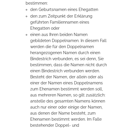
bestimmen:
Rathaus
den
Geburtsnamen eines Ehegatten
den zum Zeitpunkt der Erklärung
geführten Familiennamen eines
Ehegatten oder
Service
einen aus Ihren beiden Namen
gebildeten Doppelnamen. In diesem Fall
Konzerte, Tagungen und vieles mehr
werden die für den Doppelnamen
herangezogenen Namen durch einen
Die Stadthalle Hockenheim bietet den perfekten Standort für Events
Bindestrich verbunden, es sei denn, Sie
aller Art!
bestimmen, dass die Namen nicht durch
einen Bindestrich verbunden werden.
mehr dazu...
Besteht der Namen, der allein oder als
einer der Namen eines Doppelnamens
zum Ehenamen bestimmt werden soll,
aus mehreren Namen, so gilt zusätzlich:
anstelle des gesamten Namens können
auch nur einer oder einige der Namen,
aus denen der Name besteht, zum
Ehenamen bestimmt werden. Im Falle
bestehender Doppel- und