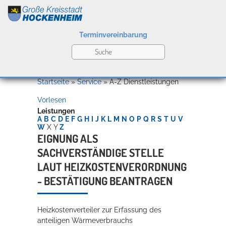
Terminvereinbarung
Leben
Startseite
»
Service
»
A-Z Dienstleistungen
Vorlesen
Kultur
Leistungen
A
B
C
D
E
F
G
H
I
J
K
L
M
N
O
P
Q
R
S
T
U
V
W
X
Y
Z
EIGNUNG ALS
SACHVERSTÄNDIGE STELLE
Bildung
Willkommen in Hockenheim
LAUT HEIZKOSTENVERORDNUNG
- BESTÄTIGUNG BEANTRAGEN
Wirtschaft
Heizkostenverteiler zur Erfassung des
anteiligen Wärmeverbrauchs