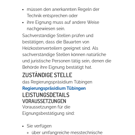
Rathaus
müssen den anerkannten Regeln der
Technik entsprechen oder
ihre Eignung muss auf andere Weise
nachgewiesen sein.
Service
Sachverständige Stellen prüfen und
bestätigen, dass die Bauarten von
Konzerte, Tagungen und vieles mehr
Heizkostenverteilern geeignet sind. Als
sachverständige Stellen können natürliche
Die Stadthalle Hockenheim bietet den perfekten Standort für Events
und juristische Personen tätig sein, denen die
aller Art!
Behörde ihre Eignung bestätigt hat.
ZUSTÄNDIGE STELLE
mehr dazu...
das Regierungspräsidium Tübingen
Regierungspräsidium Tübingen
LEISTUNGSDETAILS
VORAUSSETZUNGEN
Voraussetzungen für die
Eignungsbestätigung sind:
Sie verfügen
über umfangreiche messtechnische