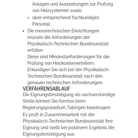
Anlagen und Ausstattungen zur Prüfung
von Heizsystemen sowie
Erleben in Hockenheim
über entsprechend fachkundiges
Personal.
Spaß unter prickelnden Wasserfällen, das rauschende Meer im
Die messtechnischen Einrichtungen
Wellenbecken oder doch lieber die pure Entspannung auf der
müssen die Anforderungen der
Sprudelliege im Solebecken?
Physikalisch-Technischen Bundesanstalt
erfüllen.
mehr dazu...
Diese sind Mindestanforderungen für die
Prüfung von Heizkostenverteilern.
Erkundigen Sie sich bei der Physik
a
lisch-
Technischen Bundesanstalt nach den
genauen techn
i
schen Anforderungen.
VERFAHRENSABLAUF
Die Eignungsbestätigung als sachverständige
Stelle können Sie formlos beim
Regierungspräsidium Tübingen beantragen.
Es prüft in Zusammenarbeit mit der
Physikalisch-Technischen Bundesanstalt Ihre
Eignung und stellt bei positivem Ergebnis die
Eignungsbestätigung aus.