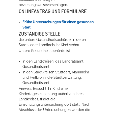
beziehungsweisevorschlagen.
ONLINEANTRAG UND FORMULARE
Erleben in Hockenheim
Frühe Untersuchungen für einen gesunden
Spaß unter prickelnden Wasserfällen, das rauschende Meer im
Start
Wellenbecken oder doch lieber die pure Entspannung auf der
ZUSTÄNDIGE STELLE
Sprudelliege im Solebecken?
die untere Gesundheitsbehörde, in deren
mehr dazu...
Stadt- oder Landkreis Ihr Kind wohnt
Untere Gesundheitsbehörde ist
in den Landkreisen: das Landratsamt,
Gesundheitsamt
in den Stadtkreisen Stuttgart, Mannheim
und Heilbronn: die Stadtverwaltung,
Gesundheitsamt
Hinweis: Besucht Ihr Kind eine
Kindertageseinrichtung außerhalb Ihres
Landkreises, findet die
Einschulungsuntersuchung dort statt. Nach
Abschluss der Untersuchungen werden die