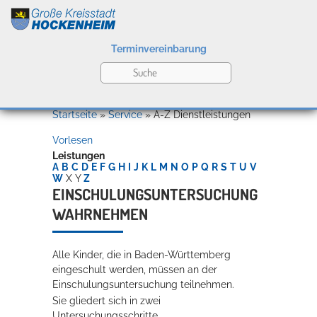
Terminvereinbarung
Leben
Startseite
»
Service
»
A-Z Dienstleistungen
Vorlesen
Kultur
Leistungen
A
B
C
D
E
F
G
H
I
J
K
L
M
N
O
P
Q
R
S
T
U
V
W
X
Y
Z
EINSCHULUNGSUNTERSUCHUNG
WAHRNEHMEN
Bildung
Willkommen in Hockenheim
Alle Kinder, die in Baden-Württemberg
eingeschult werden, müssen an der
Wirtschaft
Einschulungsuntersuchung teilnehmen.
Sie gliedert sich in zwei
Untersuchungsschritte.