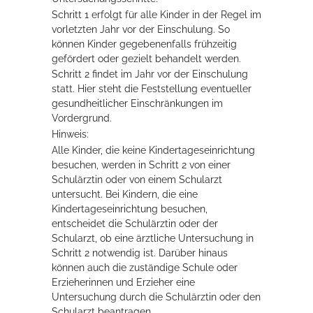
Schritt 1 erfolgt für alle Kinder in der Regel im
Rathaus
vorletzten Jahr vor der Einschulung. So
können Kinder gegebenenfalls frühzeitig
gefördert oder gezielt behandelt werden.
Schritt 2 findet im Jahr vor der Einschulung
Service
statt. Hier steht die Feststellung eventueller
gesundheitlicher Einschränkungen im
Konzerte, Tagungen und vieles mehr
Vordergrund.
Die Stadthalle Hockenheim bietet den perfekten Standort für Events
Hinweis:
aller Art!
Alle Kinder, die keine Kindertageseinrichtung
besuchen, werden in Schritt 2 von einer
mehr dazu...
Schulärztin oder von einem Schularzt
untersucht.
Bei Kindern, die eine
Kindertageseinrichtung besuchen,
entscheidet die Schulärztin oder der
Schularzt, ob eine ärztliche Untersuchung in
Schritt 2 notwendig ist.
Darüber hinaus
können auch die zuständige Schule oder
Erzieherinnen und Erzieher eine
Untersuchung durch die Schulärztin oder den
Schularzt beantragen