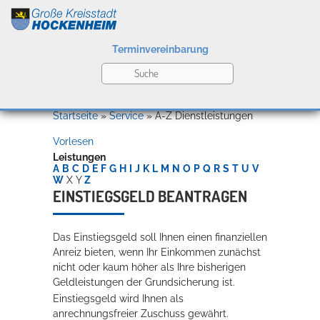
Terminvereinbarung
Leben
Startseite
»
Service
»
A-Z Dienstleistungen
Vorlesen
Kultur
Leistungen
A
B
C
D
E
F
G
H
I
J
K
L
M
N
O
P
Q
R
S
T
U
V
W
X
Y
Z
EINSTIEGSGELD BEANTRAGEN
Bildung
Willkommen in Hockenheim
Das Einstiegsgeld soll Ihnen einen finanziellen
Anreiz bieten, wenn Ihr Einkommen zunächst
nicht oder kaum höher als Ihre bisherigen
Wirtschaft
Geldleistungen der Grundsicherung ist.
Einstiegsgeld wird Ihnen als
anrechnungsfreier Zuschuss gewährt.