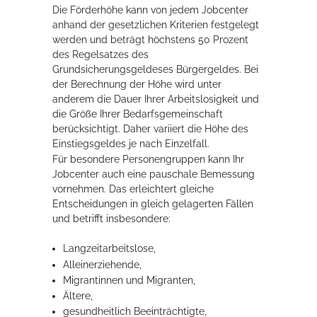
Die Förderhöhe kann von jedem Jobcenter
Rathaus
anhand der gesetzlichen Kriterien festgelegt
werden und beträgt höchstens 50 Prozent
des Regelsatzes d
es
Grundsicherungsgeldes
es Bürger
geldes
. Bei
Service
der Berechnung der Höhe wird unter
anderem die Dauer Ihrer Arbeitslosigkeit und
Konzerte, Tagungen und vieles mehr
die Größe Ihrer Bedarfsgemeinschaft
berücksichtigt. Daher variiert die Höhe des
Die Stadthalle Hockenheim bietet den perfekten Standort für Events
Einstiegsgeldes je nach Einzelfall.
aller Art!
Für besondere Personengruppen kann Ihr
Jobcenter auch eine pauschale Bemessung
mehr dazu...
vornehmen. Das erleichtert gleiche
Entscheidungen in gleich gelagerten Fällen
und betrifft insbesondere:
Langzeitarbeitslose,
Alleinerziehende,
Migrantinnen und Migranten,
Ältere,
gesundheitlich Beeinträchtigte,