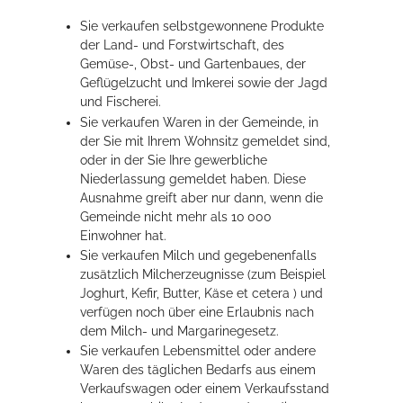
Sie verkaufen selbstgewonnene Produkte
der Land- und Forstwirtschaft, des
Erleben in Hockenheim
Gemüse-, Obst- und Gartenbaues, der
Spaß unter prickelnden Wasserfällen, das rauschende Meer im
Geflügelzucht und Imkerei sowie der Jagd
Wellenbecken oder doch lieber die pure Entspannung auf der
und Fischerei.
Sprudelliege im Solebecken?
Sie verkaufen Waren in der Gemeinde, in
der Sie mit Ihrem Wohnsitz gemeldet sind,
mehr dazu...
oder in der Sie Ihre gewerbliche
Niederlassung gemeldet haben. Diese
Ausnahme greift aber nur dann, wenn die
Gemeinde nicht mehr als 10 000
Einwohner hat.
Sie verkaufen Milch und gegebenenfalls
zusätzlich Milcherzeugnisse (zum Beispiel
Joghurt, Kefir, Butter, Käse et cetera ) und
verfügen noch über eine Erlaubnis nach
dem Milch- und Margarinegesetz.
Sie verkaufen Lebensmittel oder andere
Waren des täglichen Bedarfs aus einem
Verkaufswagen oder einem Verkaufsstand