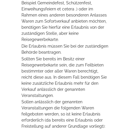
Beispiel Gemeindefest, Schützenfest,
Rathaus
Einweihungsfeiern et cetera .) oder im
Rahmen eines anderen besonderen Anlasses
Waren zum Sofortverkauf anbieten möchten,
benötigen Sie hierfür eine Erlaubnis von der
Service
zuständigen Stelle, aber keine
Reisegewerbekarte.
Konzerte, Tagungen und vieles mehr
Die Erlaubnis müssen Sie bei der zuständigen
Behörde beantragen.
Die Stadthalle Hockenheim bietet den perfekten Standort für Events
Sollten Sie bereits im Besitz einer
aller Art!
Reisegewerbekarte sein, die zum Feilbieten
bestimmter oder aller Waren berechtigt,
mehr dazu...
reicht diese aus. In diesem Fall benötigen Sie
keine zusätzliche Erlaubnis mehr für den
Verkauf anlässlich der genannten
Veranstaltungen.
Sollen anlässlich der genannten
Veranstaltungen die folgenden Waren
feilgeboten werden, so ist keine Erlaubnis
erforderlich (da bereits eine Erlaubnis oder
Freistellung auf anderer Grundlage vorliegt):