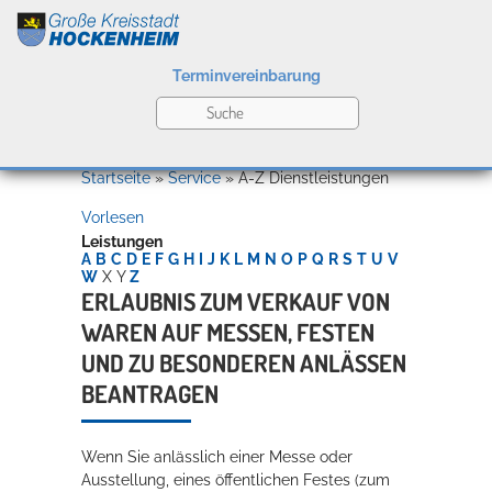
Terminvereinbarung
Leben
Startseite
»
Service
»
A-Z Dienstleistungen
Vorlesen
Kultur
Leistungen
A
B
C
D
E
F
G
H
I
J
K
L
M
N
O
P
Q
R
S
T
U
V
W
X
Y
Z
ERLAUBNIS ZUM VERKAUF VON
WAREN AUF MESSEN, FESTEN
Bildung
Willkommen in Hockenheim
UND ZU BESONDEREN ANLÄSSEN
BEANTRAGEN
Wirtschaft
Wenn Sie anlässlich einer Messe oder
Ausstellung, eines öffentlichen Festes (zum