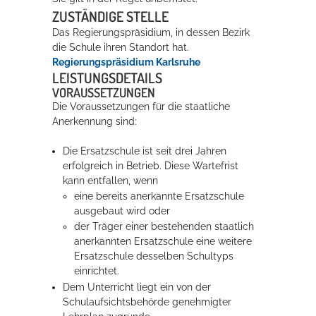
ZUSTÄNDIGE STELLE
Rathaus
Das Regierungspräsidium, in dessen Bezirk
die Schule ihren Standort hat.
Regierungspräsidium Karlsruhe
LEISTUNGSDETAILS
Service
VORAUSSETZUNGEN
Konzerte, Tagungen und vieles mehr
Die Voraussetzungen für die staatliche
Anerkennung sind:
Die Stadthalle Hockenheim bietet den perfekten Standort für Events
aller Art!
Die Ersatzschule ist seit drei Jahren
erfolgreich in Betrieb.
Diese Wartefrist
mehr dazu...
kann entfallen, wenn
eine bereits anerkannte Ersatzschule
ausgebaut wird oder
der Träger einer bestehenden staatlich
anerkannten Ersatzschule eine weitere
Ersatzschule desselben Schultyps
einrichtet.
Dem Unterricht liegt ein von der
Schulaufsichtsbehörde genehmigter