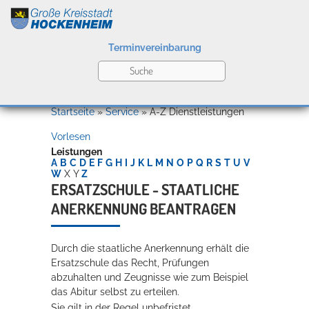
Terminvereinbarung
Leben
Startseite
»
Service
»
A-Z Dienstleistungen
Vorlesen
Kultur
Leistungen
A
B
C
D
E
F
G
H
I
J
K
L
M
N
O
P
Q
R
S
T
U
V
W
X
Y
Z
ERSATZSCHULE - STAATLICHE
ANERKENNUNG BEANTRAGEN
Bildung
Willkommen in Hockenheim
Durch die staatliche Anerkennung erhält die
Ersatzschule das Recht, Prüfungen
Wirtschaft
abzuhalten und Zeugnisse wie zum Beispiel
das Abitur selbst zu erteilen.
Sie gilt in der Regel unbefristet.