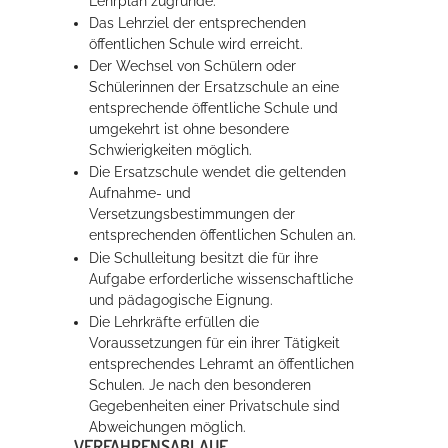
Lehrplan zugrunde.
Das Lehrziel der entsprechenden
öffentlichen Schule wird erreicht.
Erleben in Hockenheim
Der Wechsel von Schülern oder
Schülerinnen der Ersatzschule an eine
Spaß unter prickelnden Wasserfällen, das rauschende Meer im
entsprechende öffentliche Schule und
Wellenbecken oder doch lieber die pure Entspannung auf der
umgekehrt ist ohne besondere
Sprudelliege im Solebecken?
Schwierigkeiten möglich.
Die Ersatzschule wendet die geltenden
mehr dazu...
Aufnahme- und
Versetzungsbestimmungen der
entsprechenden öffentlichen Schulen an.
Die Schulleitung besitzt die für ihre
Aufgabe erforderliche wissenschaftliche
und pädagogische Eignung.
Die Lehrkräfte erfüllen die
Voraussetzungen für ein ihrer Tätigkeit
entsprechendes Lehramt an öffentlichen
Schulen.
Je nach den besonderen
Gegebenheiten einer Privatschule sind
Abweichungen möglich.
VERFAHRENSABLAUF