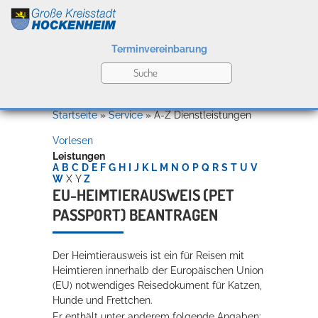
Terminvereinbarung
Leben
Startseite
»
Service
»
A-Z Dienstleistungen
Vorlesen
Kultur
Leistungen
A
B
C
D
E
F
G
H
I
J
K
L
M
N
O
P
Q
R
S
T
U
V
W
X
Y
Z
EU-HEIMTIERAUSWEIS (PET
PASSPORT) BEANTRAGEN
Bildung
Willkommen in Hockenheim
Der Heimtierausweis ist ein für Reisen mit
Heimtieren innerhalb der Europäischen Union
Wirtschaft
(EU) notwendiges Reisedokument für Katzen,
Hunde und Frettchen.
Er enthält unter anderem folgende Angaben: