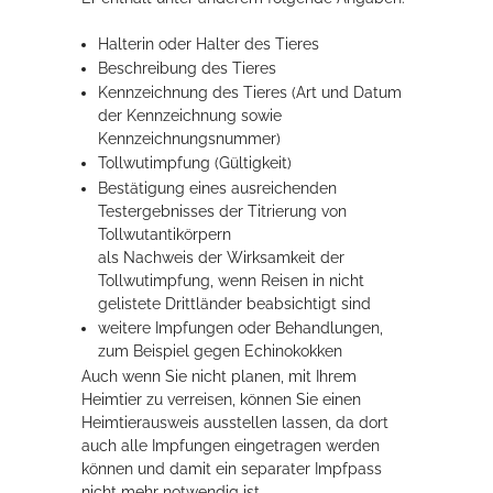
Rathaus
Halterin oder Halter des Tieres
Beschreibung des Tieres
Kennzeichnung des Tieres
(Art und Datum
der Kennzeichnung sowie
Service
Kennzeichnungsnummer)
Tollwutimpfung
(Gültigkeit)
Konzerte, Tagungen und vieles mehr
Bestätigung eines ausreichenden
Die Stadthalle Hockenheim bietet den perfekten Standort für Events
Testergebnisses der Titrierung von
aller Art!
Tollwutantikörpern
als Nachweis der Wirksamkeit der
mehr dazu...
Tollwutimpfung, wenn Reisen in nicht
gelistete Drittländer beabsichtigt sind
weitere Impfungen oder Behandlungen
,
zum Beispiel gegen Echinokokken
Auch wenn Sie nicht planen, mit Ihrem
Heimtier zu verreisen, können Sie einen
Heimtierausweis ausstellen lassen, da dort
auch alle Impfungen eingetragen werden
können und damit ein separater Impfpass
nicht mehr notwendig ist.