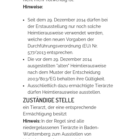
Hinweise:
Erleben in Hockenheim
Seit dem 29. Dezember 2014 dürfen bei
der Erstausstellung nur noch solche
Spaß unter prickelnden Wasserfällen, das rauschende Meer im
Heimtierausweise verwendet werden,
Wellenbecken oder doch lieber die pure Entspannung auf der
welche den neuen Vorgaben der
Sprudelliege im Solebecken?
Durchführungsverordnung (EU) Nr.
577/2013 entsprechen.
mehr dazu...
Die vor dem 29. Dezember 2014
ausgestellten "alten" Heimtierausweise
nach dem Muster der Entscheidung
2003/803/EG behalten ihre Gültigkeit.
Ausschließlich dazu ermächtigte Tierärzte
dürfen Heimtierausweise ausstellen.
ZUSTÄNDIGE STELLE
ein Tierarzt, der eine entsprechende
Ermächtigung besitzt
Hinweis:
In der Regel sind alle
niedergelassenen Tierärzte in Baden-
Württemberg zum Ausstellen von