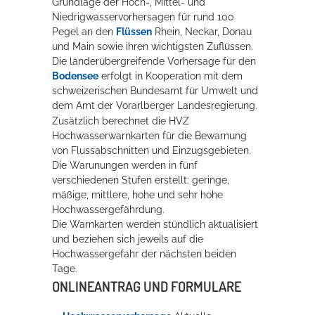
Grundlage der Hoch-, Mittel- und
Niedrigwasservorhersagen für rund 100
Pegel an den
Flüssen
Rhein, Neckar, Donau
Erleben in Hockenheim
und Main sowie ihren wichtigsten Zuflüssen.
Die länderübergreifende Vo
r
hersage für den
Spaß unter prickelnden Wasserfällen, das rauschende Meer im
Bodensee
erfolgt in Kooperation mit dem
Wellenbecken oder doch lieber die pure Entspannung auf der
schwe
i
zerischen Bundesamt für Umwelt und
Sprudelliege im Solebecken?
dem Amt der Vorarlberger Landesregierung.
Zusätzlich berechnet die HVZ
mehr dazu...
Hochwasserwarnkarten für die Bewarnung
von Flussabschnitten und Einzugsgebieten
.
Die Warunungen werden in fünf
verschiedenen Stufen erstellt: geringe,
mäßige, mittlere, hohe und sehr hohe
Hochwassergefäh
r
dung.
Die Warnkarten werden stündlich aktualisiert
und beziehen sich jeweils auf die
Hochwassergefahr der nächsten beiden
Tage.
ONLINEANTRAG UND FORMULARE