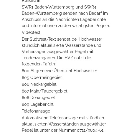
Rundfunk
SWR1 Baden-Württemberg und SWR4
Baden-Württemberg se
n
den nach Bedarf im
Anschluss an die Nachrichten Lageberichte
und Informationen zu den wichtigsten Pegeln.
Videotext
Der Südwest-Text sendet bei Hochwasser
stündlich aktualisierte Wasserstände und
Vorhersagen ausgewählter Pegel mit
Tenden
z
angaben. Die HVZ nutzt die
folgenden Tafeln:
800 Allgemeine Übersicht Hochwasser
805 Oberrheingebiet
806 Neckargebiet
807 Main/Taubergebiet
808 Donaugebiet
809 Lagebericht
Telefonansage
Automatische Telefonansage mit stündlich
aktualisierten Wasse
r
ständen ausgewählter
Pegel ist unter der Nummer 0721/9804-61,