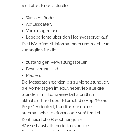
Sie liefert Ihnen aktuelle
Rathaus
Wasserstände,
Abflussdaten,
Vorhersagen und
Service
Lageberichte über den Hochwasserverlauf.
Konzerte, Tagungen und vieles mehr
Die HVZ bündelt Informationen und macht sie
zugänglich für die
Die Stadthalle Hockenheim bietet den perfekten Standort für Events
aller Art!
zuständigen Verwaltungsstellen
Bevölkerung und
mehr dazu...
Medien.
Die Messdaten werden bis zu viertelstündlich,
die Vorhersagen im Routinebetrieb alle drei
Stunden, im Hochwasserfall stündlich
aktualisiert und über Internet, die App "Meine
Pegel", Videotext, Run
d
funk und eine
automatische Telefonansage veröffentlicht.
Kontinuierliche Berechnungen mit
Wasserhaushaltsmodellen sind die