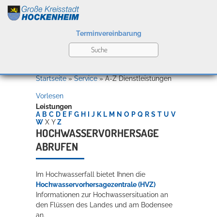
Terminvereinbarung
Leben
Startseite
»
Service
»
A-Z Dienstleistungen
Vorlesen
Kultur
Leistungen
A
B
C
D
E
F
G
H
I
J
K
L
M
N
O
P
Q
R
S
T
U
V
W
X
Y
Z
HOCHWASSERVORHERSAGE
ABRUFEN
Bildung
Willkommen in Hockenheim
Im Hochwasserfall bietet Ihnen die
Hochwasservorhersagezentrale (HVZ)
Wirtschaft
Informationen zur Hochwassersituation an
den Flüssen des Landes und am Bodensee
an.