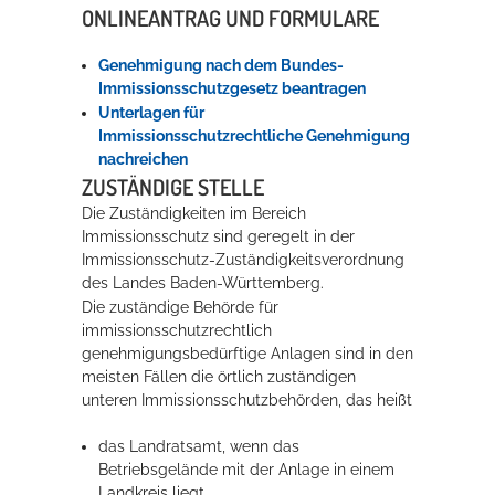
ONLINEANTRAG UND FORMULARE
Erleben in Hockenheim
Genehmigung nach dem Bundes-
Immissionsschutzgesetz beantragen
Spaß unter prickelnden Wasserfällen, das rauschende Meer im
Unterlagen für
Wellenbecken oder doch lieber die pure Entspannung auf der
Immissionsschutzrechtliche Genehmigung
Sprudelliege im Solebecken?
nachreichen
ZUSTÄNDIGE STELLE
mehr dazu...
Die Zuständigkeiten im Bereich
Immissionsschutz sind geregelt in der
Immissionsschutz-Zuständigkeitsverordnung
des Landes Baden-Württemberg.
Die zuständige Behörde für
immissionsschutzrechtlich
genehmigungsbedürftige Anlagen sind in den
meisten Fällen die örtlich zuständigen
unteren Immissionsschutzbehörden, das heißt
das Landratsamt, wenn das
Betriebsgelände mit der Anlage in einem
Landkreis liegt,