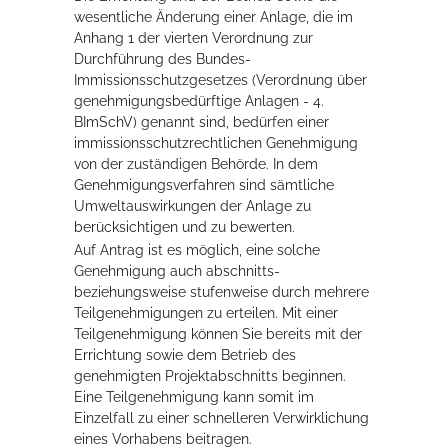
wesentliche Änderung einer Anlage, die im
Rathaus
Anhang 1 der vierten Verordnung zur
Durchführung des Bundes-
Immissionsschutzgesetzes (Verordnung über
genehmigungsbedürftige Anlagen - 4.
Service
BImSchV) genannt sind, bedürfen einer
immissionsschutzrechtlichen Genehmigung
Konzerte, Tagungen und vieles mehr
von der zuständigen Behörde. In dem
Genehmigungsverfahren sind sämtliche
Die Stadthalle Hockenheim bietet den perfekten Standort für Events
Umweltauswirkungen der Anlage zu
aller Art!
berücksichtigen und zu bewerten.
mehr dazu...
Auf Antrag ist es möglich, eine solche
Genehmigung auch abschnitts-
beziehungsweise stufenweise durch mehrere
Teilgenehmigungen zu erteilen. Mit einer
Teilgenehmigung können Sie bereits mit der
Errichtung sowie dem Betrieb des
genehmigten Projektabschnitts beginnen.
Eine Teilgenehmigung kann somit im
Einzelfall zu einer schnelleren Verwirklichung
eines Vorhabens beitragen.