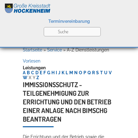
Terminvereinbarung
Leben
Startseite
»
Service
»
A-Z Dienstleistungen
Vorlesen
Kultur
Leistungen
A
B
C
D
E
F
G
H
I
J
K
L
M
N
O
P
Q
R
S
T
U
V
W
X
Y
Z
IMMISSIONSSCHUTZ -
TEILGENEHMIGUNG ZUR
Bildung
Willkommen in Hockenheim
ERRICHTUNG UND DEN BETRIEB
EINER ANLAGE NACH BIMSCHG
BEANTRAGEN
Wirtschaft
Die Errichtung und der Betrieb sowie die