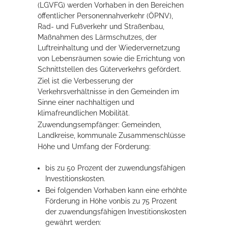
(LGVFG) werden Vorhaben in den Bereichen
Rathaus
öffentlicher Personennahverkehr (ÖPNV),
Rad- und Fußverkehr und Straßenbau,
Maßnahmen des Lärmschutzes, der
Luftreinhaltung und der Wiedervernetzung
Service
von Lebensräumen sowie die Errichtung von
Schnittstellen des Güterverkehrs gefördert.
Konzerte, Tagungen und vieles mehr
Ziel ist die Verbesserung der
Verkehrsverhältnisse in den Gemeinden im
Die Stadthalle Hockenheim bietet den perfekten Standort für Events
Sinne einer nachhaltigen und
aller Art!
klimafreundlichen Mobilität.
Zuwendungsempfänger: Gemeinden,
mehr dazu...
Landkreise, kommunale Zusammenschlüsse
Höhe und Umfang der Förderung:
bis zu 50 Prozent der zuwendungsfähigen
Investitionskosten.
Bei folgenden Vorhaben kann eine erhöhte
Förderung in Höhe vonbis zu 75 Prozent
der zuwendungsfähigen Investitionskosten
gewährt werden: