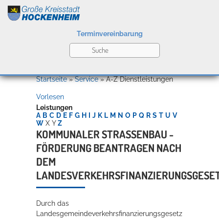
Terminvereinbarung
Leben
Startseite
»
Service
»
A-Z Dienstleistungen
Vorlesen
Kultur
Leistungen
A
B
C
D
E
F
G
H
I
J
K
L
M
N
O
P
Q
R
S
T
U
V
W
X
Y
Z
KOMMUNALER STRASSENBAU - F
ÖRDERUNG BEANTRAGEN NACH D
Bildung
Willkommen in Hockenheim
EM L
ANDESVERKEHRSFINANZIERUNGSGESET
Wirtschaft
Durch das
Landesgemeindeverkehrsfinanzierungsgesetz