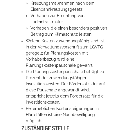
Kreuzungsmaßnahmen nach dem
Eisenbahnkreuzungsgesetz
Vorhaben zur Errichtung von
Erleben in Hockenheim
Ladeinfrastruktur
Spaß unter prickelnden Wasserfällen, das rauschende Meer im
Vorhaben, die einen besonders positiven
Wellenbecken oder doch lieber die pure Entspannung auf der
Beitrag zum Klimaschutz leisten
Sprudelliege im Solebecken?
Welche Kosten zuwendungsfähig sind, ist
in der Verwaltungsvorschrift zum LGVFG
mehr dazu...
geregelt; für Planungskosten mit
Vorhabenbezug wird eine
Planungskostenpauschale gewährt.
Die Planungskostenpauschale beträgt 20
Prozent der zuwendungsfähigen
Investitionskosten. Der Fördersatz, der auf
diese Pauschale angewandt wird,
entspricht jeweils dem Fördersatz für die
Investitionskosten.
Bei erheblichen Kostensteigerungen in
Härtefällen ist eine Nachbewilligung
möglich.
ZUSTÄNDIGE STELLE