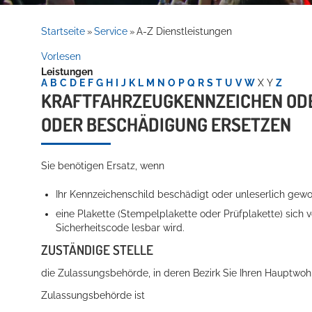
Rathaus
Startseite
Service
A-Z Dienstleistungen
»
»
Vorlesen
Leistungen
Service
A
B
C
D
E
F
G
H
I
J
K
L
M
N
O
P
Q
R
S
T
U
V
W
X
Y
Z
KRAFTFAHRZEUGKENNZEICHEN ODER
ODER BESCHÄDIGUNG ERSETZEN
Sie benötigen Ersatz, wenn
Ihr Kennzeichenschild beschädigt oder unleserlich gewo
eine Plakette
(Stempelplakette oder Prüfplakette)
sich v
Willkommen in Hockenheim
Sicherheitscode lesbar wird.
ZUSTÄNDIGE STELLE
die Zulassungsbehörde, in deren Bezirk Sie Ihren Hauptwohn
Zulassungsbehörde ist