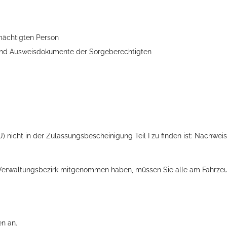
mächtigten Person
g und Ausweisdokumente der Sorgeberechtigten
ts aller Art!
 nicht in der Zulassungsbescheinigung Teil I zu finden ist: Nachwei
 Verwaltungsbezirk mitgenommen haben, müssen Sie alle am Fahrze
en an.