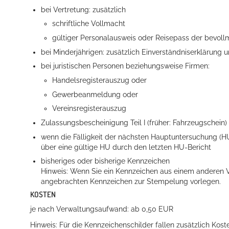
bei Vertretung: zusätzlich
schriftliche Vollmacht
gültiger Personalausweis oder Reisepass der bevoll
bei Minderjährigen: zusätzlich Einverständniserklärun
bei juristischen Personen beziehungsweise Firmen:
Handelsregisterauszug oder
Gewerbeanmeldung oder
Konzerte, Tagungen und vieles mehr
Vereinsregisterauszug
Zulassungsbescheinigung Teil I (früher: Fahrzeugschein)
Die Stadthalle Hockenheim bietet den perfekten Standort für Even
wenn die Fälligkeit der nächsten Hauptuntersuchung (HU)
mehr dazu...
über eine gültige HU durch den letzten HU-Bericht
bisheriges oder bisherige Kennzeichen
Hinweis: Wenn Sie ein Kennzeichen aus einem anderen
angebrachten Kennzeichen zur Stempelung vorlegen.
KOSTEN
je nach Verwaltungsaufwand: ab 0,50 EUR
Hinweis: Für die Kennzeichenschilder fallen zusätzlich Kost