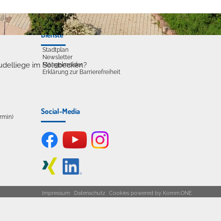
Dienste
Stadtplan
Newsletter
udelliege im Solebecken?
Mängelmelder
Erklärung zur Barrierefreiheit
Social-Media
ermin)
Impressum
Datenschutz
Cookies
powered by
Komm.ONE