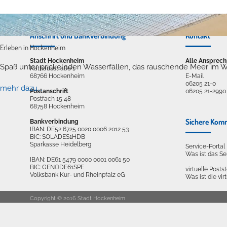
Anschrift und Bankverbindung
Kontakt
Erleben in Hockenheim
Stadt Hockenheim
Alle Ansprech
Spaß unter prickelnden Wasserfällen, das rauschende Meer im W
Rathausstraße 1
68766 Hockenheim
E-Mail
06205 21-0
mehr dazu...
Postanschrift
06205 21-2990
Postfach 15 48
68758 Hockenheim
Sichere Kom
Bankverbindung
IBAN: DE52 6725 0020 0006 2012 53
BIC: SOLADES1HDB
Sparkasse Heidelberg
Service-Porta
Was ist das S
IBAN: DE61 5479 0000 0001 0061 50
BIC: GENODE61SPE
virtuelle Postst
Volksbank Kur- und Rheinpfalz eG
Was ist die vir
Copyright © 2016 Stadt Hockenheim