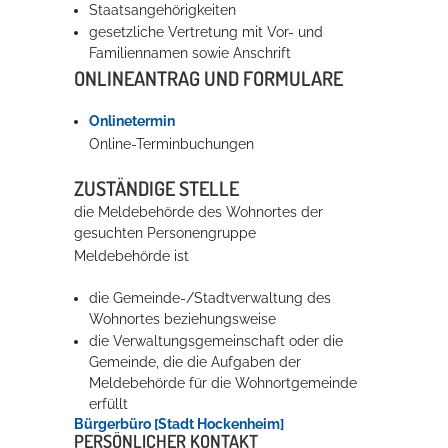
Staatsangehörigkeiten
gesetzliche Vertretung mit Vor- und
Familiennamen sowie Anschrift
Erleben in Hockenheim
ONLINEANTRAG UND FORMULARE
Spaß unter prickelnden Wasserfällen, das rauschende Meer im
Wellenbecken oder doch lieber die pure Entspannung auf der
Onlinetermin
Sprudelliege im Solebecken?
Online-Terminbuchungen
mehr dazu...
ZUSTÄNDIGE STELLE
die Meldebehörde des Wohnortes der
gesuchten Personengruppe
Meldebehörde ist
die Gemeinde-/Stadtverwaltung des
Wohnortes beziehungsweise
die Verwaltungsgemeinschaft oder die
Gemeinde, die die Aufgaben der
Meldebehörde für die Wohnortgemeinde
erfüllt
Bürgerbüro [Stadt Hockenheim]
PERSÖNLICHER KONTAKT