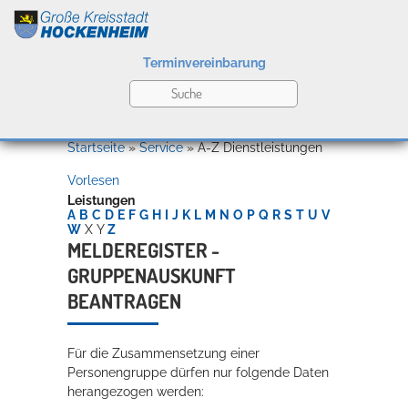
Terminvereinbarung
Leben
Startseite
»
Service
»
A-Z Dienstleistungen
Vorlesen
Kultur
Leistungen
A
B
C
D
E
F
G
H
I
J
K
L
M
N
O
P
Q
R
S
T
U
V
W
X
Y
Z
MELDEREGISTER -
GRUPPENAUSKUNFT
Bildung
Willkommen in Hockenheim
BEANTRAGEN
Für die Zusammensetzung einer
Wirtschaft
Personengruppe dürfen nur folgende Daten
herangezogen werden: