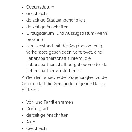
Geburtsdatum
Rathaus
Geschlecht
derzeitige Staatsangehörigkeit
derzeitige Anschriften
Service
Einzugsdatum- und Auszugsdatum (wenn
bekannt)
Konzerte, Tagungen und vieles mehr
Familienstand mit der Angabe, ob ledig,
verheiratet, geschieden, verwitwet, eine
Die Stadthalle Hockenheim bietet den perfekten Standort für Events
Lebenspartnerschaft führend, die
aller Art!
Lebenspartnerschaft aufgehoben oder der
Lebenspartner verstorben ist
mehr dazu...
Außer der Tatsache der Zugehörigkeit zu der
Gruppe darf die Gemeinde folgende Daten
mitteilen:
Vor- und Familiennamen
Doktorgrad
derzeitige Anschriften
Alter
Geschlecht