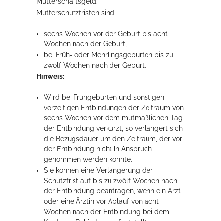
Mutterschaftsgeld.
Mutterschutzfristen sind
Rathaus
sechs Wochen vor der Geburt bis acht
Wochen nach der Geburt,
bei Früh- oder Mehrlingsgeburten bis zu
Service
zwölf Wochen nach der Geburt.
Konzerte, Tagungen und vieles mehr
Hinweis:
Die Stadthalle Hockenheim bietet den perfekten Standort für Events
Wird bei Frühgeburten und sonstigen
aller Art!
vorzeitigen Entbindungen der Zeitraum von
sechs Wochen vor dem mutmaßlichen Tag
mehr dazu...
der Entbindung verkürzt, so verlängert sich
die Bezugsdauer um den Zeitraum, der vor
der Entbindung nicht in Anspruch
genommen werden konnte.
Sie können eine Verlängerung der
Schutzfrist auf bis zu zwölf Wochen nach
der Entbindung beantragen, wenn ein Arzt
oder eine Ärztin vor Ablauf von acht
Wochen nach der Entbindung bei dem