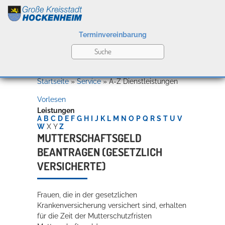
Terminvereinbarung
Leben
Startseite
»
Service
»
A-Z Dienstleistungen
Vorlesen
Kultur
Leistungen
A
B
C
D
E
F
G
H
I
J
K
L
M
N
O
P
Q
R
S
T
U
V
W
X
Y
Z
MUTTERSCHAFTSGELD
BEANTRAGEN (GESETZLICH
Bildung
Willkommen in Hockenheim
VERSICHERTE)
Frauen, die in der gesetzlichen
Wirtschaft
Krankenversicherung versichert sind, erhalten
für die Zeit der Mutterschutzfristen