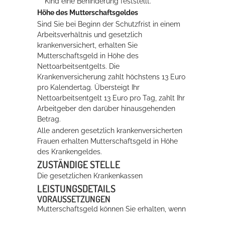
Kind eine Behinderung feststellt.
Höhe des Mutterschaftsgeldes
Sind Sie bei Beginn der Schutzfrist in einem
Erleben in Hockenheim
Arbeitsverhältnis und gesetzlich
krankenversichert, erhalten Sie
Spaß unter prickelnden Wasserfällen, das rauschende Meer im
Mutterschaftsgeld in Höhe des
Wellenbecken oder doch lieber die pure Entspannung auf der
Nettoarbeitsentgelts. Die
Sprudelliege im Solebecken?
Krankenversicherung zahlt höchstens 13 Euro
pro Kalendertag. Übersteigt Ihr
mehr dazu...
Nettoarbeitsentgelt 13 Euro pro Tag, zahlt Ihr
Arbeitgeber den darüber hinausgehenden
Betrag.
Alle anderen gesetzlich krankenversicherten
Frauen erhalten Mutterschaftsgeld in Höhe
des Krankengeldes.
ZUSTÄNDIGE STELLE
Die gesetzlichen Krankenkassen
LEISTUNGSDETAILS
VORAUSSETZUNGEN
Mutterschaftsgeld können Sie erhalten, wenn