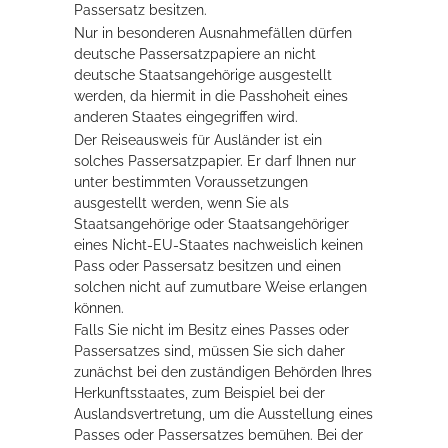
Passersatz besitzen.
Rathaus
Nur in besonderen Ausnahmefällen dürfen
deutsche Passersatzpapiere an nicht
deutsche Staatsangehörige ausgestellt
werden, da hiermit in die Passhoheit eines
Service
anderen Staates eingegriffen wird.
Der Reiseausweis für Ausländer ist ein
Konzerte, Tagungen und vieles mehr
solches Passersatzpapier. Er darf Ihnen nur
unter bestimmten Voraussetzungen
Die Stadthalle Hockenheim bietet den perfekten Standort für Events
ausgestellt werden, wenn Sie als
aller Art!
Staatsangehörige oder Staatsangehöriger
eines Nicht-EU-Staates nachweislich keinen
mehr dazu...
Pass oder Passersatz besitzen und einen
solchen nicht auf zumutbare Weise erlangen
können.
Falls Sie nicht im Besitz eines Passes oder
Passersatzes sind, müssen Sie sich daher
zunächst bei den zuständigen Behörden Ihres
Herkunftsstaates, zum Beispiel bei der
Auslandsvertretung, um die Ausstellung eines
Passes oder Passersatzes bemühen. Bei der