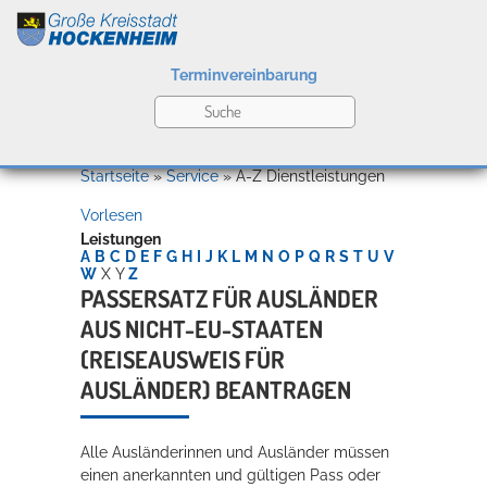
Terminvereinbarung
Leben
Startseite
»
Service
»
A-Z Dienstleistungen
Vorlesen
Kultur
Leistungen
A
B
C
D
E
F
G
H
I
J
K
L
M
N
O
P
Q
R
S
T
U
V
W
X
Y
Z
PASSERSATZ FÜR AUSLÄNDER
AUS NICHT-EU-STAATEN
Bildung
Willkommen in Hockenheim
(REISEAUSWEIS FÜR
AUSLÄNDER) BEANTRAGEN
Wirtschaft
Alle Ausländerinnen und Ausländer müssen
einen anerkannten und gültigen Pass oder