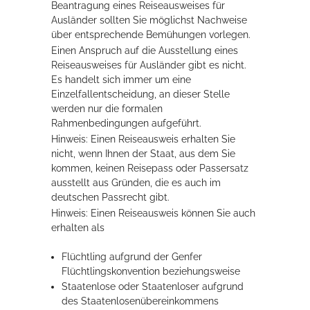
Beantragung eines Reiseausweises für
Ausländer sollten Sie möglichst Nachweise
über entsprechende Bemühungen vorlegen.
Erleben in Hockenheim
Einen Anspruch auf die Ausstellung eines
Spaß unter prickelnden Wasserfällen, das rauschende Meer im
Reiseausweises für Ausländer gibt es nicht.
Wellenbecken oder doch lieber die pure Entspannung auf der
Es handelt sich immer um eine
Sprudelliege im Solebecken?
Einzelfallentscheidung, an dieser Stelle
werden nur die formalen
mehr dazu...
Rahmenbedingungen aufgeführt.
Hinweis: Einen Reiseausweis erhalten Sie
nicht, wenn Ihnen der Staat, aus dem Sie
kommen, keinen Reisepass oder Passersatz
ausstellt aus Gründen, die es auch im
deutschen Passrecht gibt.
Hinweis:
Einen Reiseausweis können Sie auch
erhalten als
Flüchtling
aufgrund der Genfer
Flüchtlingskonvention beziehungsweise
Staatenlose
oder Staatenloser
aufgrund
des Staatenlosenübereinkommens