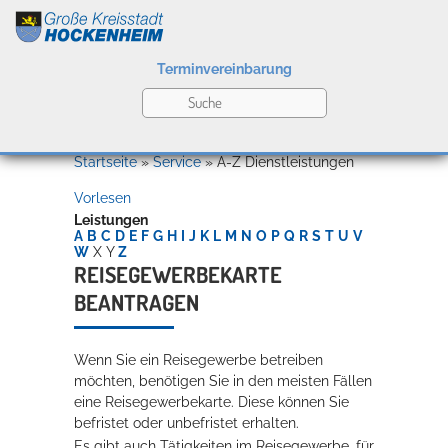
Terminvereinbarung
Leben
Startseite
»
Service
»
A-Z Dienstleistungen
Vorlesen
Kultur
Leistungen
A
B
C
D
E
F
G
H
I
J
K
L
M
N
O
P
Q
R
S
T
U
V
W
X
Y
Z
REISEGEWERBEKARTE
BEANTRAGEN
Bildung
Willkommen in Hockenheim
Wenn Sie ein Reisegewerbe betreiben
möchten, benötigen Sie in den meisten Fällen
Wirtschaft
eine Reisegewerbekarte. Diese können Sie
befristet oder unbefristet erhalten.
Es gibt auch Tätigkeiten im Reisegewerbe, für