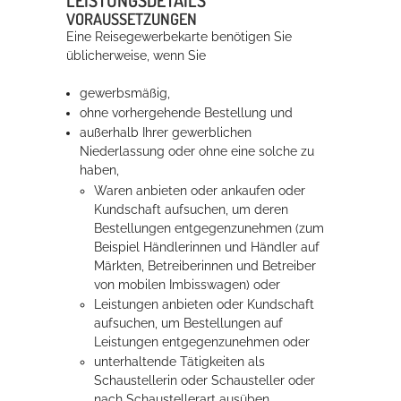
VORAUSSETZUNGEN
Eine Reisegewerbekarte benötigen Sie
Erleben in Hockenheim
üblicherweise, wenn Sie
Spaß unter prickelnden Wasserfällen, das rauschende Meer im
gewerbsmäßig,
Wellenbecken oder doch lieber die pure Entspannung auf der
ohne vorhergehende Bestellung und
Sprudelliege im Solebecken?
außerhalb Ihrer gewerblichen
Niederlassung oder ohne eine solche zu
mehr dazu...
haben,
Waren anbieten oder ankaufen oder
Kundschaft aufsuchen, um deren
Bestellungen entgegenzunehmen
(zum
Beispiel Händlerinnen und Händler auf
Märkten, Betreiberinnen und Betreiber
von mobilen Imbisswagen)
oder
Leistungen anbieten oder Kundschaft
aufsuchen, um Bestellungen auf
Leistungen entgegenzunehmen oder
unterhaltende Tätigkeiten als
Schaustellerin oder Schausteller oder
nach Schaustellerart ausüben.