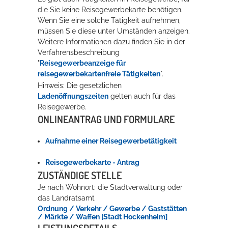
die Sie keine Reisegewerbekarte benötigen.
Rathaus
Wenn Sie eine solche Tätigkeit aufnehmen,
müssen Sie diese unter Umständen anzeigen.
Weitere Informationen dazu finden Sie in der
Verfahrensbeschreibung
Service
"
Reisegewerbeanzeige für
reisegewerbekartenfreie Tätigkeiten
".
Konzerte, Tagungen und vieles mehr
Hinweis: Die gesetzlichen
Die Stadthalle Hockenheim bietet den perfekten Standort für Events
Ladenöffnungszeiten
gelten auch für das
aller Art!
Reisegewerbe.
ONLINEANTRAG UND FORMULARE
mehr dazu...
Aufnahme einer Reisegewerbetätigkeit
Reisegewerbekarte - Antrag
ZUSTÄNDIGE STELLE
Je nach Wohnort: die Stadtverwaltung oder
das Landratsamt
Ordnung / Verkehr / Gewerbe / Gaststätten
/ Märkte / Waffen [Stadt Hockenheim]
LEISTUNGSDETAILS