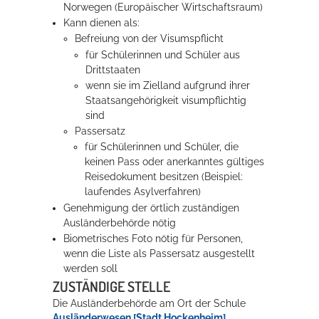
Norwegen (Europäischer Wirtschaftsraum)
Rathaus
Kann dienen als:
Befreiung von der Visumspflicht
für Schülerinnen und Schüler aus
Drittstaaten
Service
wenn sie im Zielland aufgrund ihrer
Staatsangehörigkeit visumpflichtig
Konzerte, Tagungen und vieles mehr
sind
Passersatz
Die Stadthalle Hockenheim bietet den perfekten Standort für Events
für Schülerinnen und Schüler, die
aller Art!
keinen Pass oder anerkanntes gültiges
Reisedokument besitzen (Beispiel:
mehr dazu...
laufendes Asylverfahren)
Genehmigung der örtlich zuständigen
Ausländerbehörde nötig
Biometrisches Foto nötig für Personen,
wenn die Liste als Passersatz ausgestellt
werden soll
ZUSTÄNDIGE STELLE
Die Ausländerbehörde am Ort der Schule
Ausländerwesen [Stadt Hockenheim]