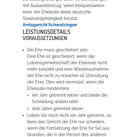
mit Auslandsbezug, wenn beispielsweise
einer der Eheleute keine deutsche
Erleben in Hockenheim
Staatsangehörigkeit besitzt.
Amtsgericht Schwetzingen
Spaß unter prickelnden Wasserfällen, das rauschende Meer im
LEISTUNGSDETAILS
Wellenbecken oder doch lieber die pure Entspannung auf der
VORAUSSETZUNGEN
Sprudelliege im Solebecken?
Die Ehe muss gescheitert sein.
mehr dazu...
Eine Ehe ist gescheitert, wenn die
Lebensgemeinschaft der Eheleute nicht
mehr besteht und eine Wiederaufnahme
der Ehe nicht zu erwarten ist (Zerrüttung
der Ehe). Dies wird vermutet, wenn die
Eheleute mindestens
ein Jahr getrennt leben und beide die
Scheidung wollen oder
drei Jahre getrennt leben.
Leben Sie noch nicht ein Jahr getrennt, so
kann das Gericht die Ehe nur scheiden,
wenn die Fortsetzung der Ehe für Sie aus
Gründen, die in der Person des anderen