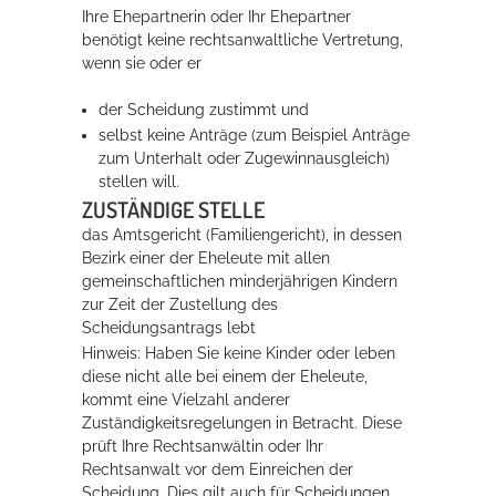
Ihre Ehepartnerin oder Ihr Ehepartner
Rathaus
benötigt keine rechtsanwaltliche Vertretung,
wenn sie oder er
der Scheidung zustimmt und
Service
selbst keine Anträge
(zum Beispiel Anträge
zum Unterhalt oder Zugewinnausgleich)
Konzerte, Tagungen und vieles mehr
stellen will.
ZUSTÄNDIGE STELLE
Die Stadthalle Hockenheim bietet den perfekten Standort für Events
aller Art!
das Amtsgericht (Familiengericht), in dessen
Bezirk einer der Eheleute mit allen
mehr dazu...
gemeinschaftlichen minderjährigen Kindern
zur Zeit der Zustellung des
Scheidungsantrags lebt
Hinweis: Haben Sie keine Kinder oder leben
diese nicht alle bei einem der Eheleute,
kommt eine Vielzahl anderer
Zuständigkeitsregelungen in Betracht. Diese
prüft Ihre Rechtsanwältin oder Ihr
Rechtsanwalt vor dem Einreichen der
Scheidung. Dies gilt auch für Scheidungen