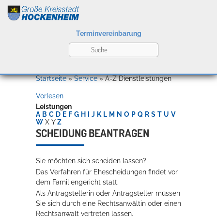
Terminvereinbarung
Leben
Startseite
»
Service
»
A-Z Dienstleistungen
Vorlesen
Kultur
Leistungen
A
B
C
D
E
F
G
H
I
J
K
L
M
N
O
P
Q
R
S
T
U
V
W
X
Y
Z
SCHEIDUNG BEANTRAGEN
Bildung
Willkommen in Hockenheim
Sie möchten sich scheiden lassen?
Das Verfahren für Ehescheidungen findet vor
dem Familiengericht statt.
Wirtschaft
Als Antragstellerin oder Antragsteller müssen
Sie sich durch eine Rechtsanwältin oder einen
Rechtsanwalt vertreten lassen.