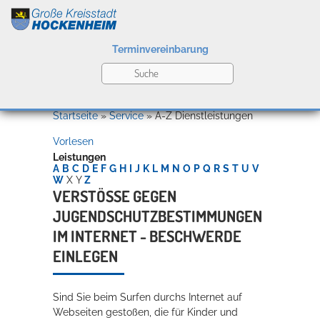
Terminvereinbarung
Leben
Startseite
»
Service
»
A-Z Dienstleistungen
Vorlesen
Kultur
Leistungen
A
B
C
D
E
F
G
H
I
J
K
L
M
N
O
P
Q
R
S
T
U
V
W
X
Y
Z
VERSTÖSSE GEGEN J
UGENDSCHUTZBESTIMMUNGEN I
Bildung
Willkommen in Hockenheim
M INTERNET - BESCHWERDE E
INLEGEN
Wirtschaft
Sind Sie beim Surfen durchs Internet auf
Webseiten gestoßen, die für Kinder und