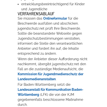
entwicklungsbeeinträchtigend für Kinder
und Jugendliche
VERFAHRENSABLAUF
Erleben in Hockenheim
Sie müssen das
Onlineformular
für die
Spaß unter prickelnden Wasserfällen, das rauschende Meer im
Beschwerde ausfüllen und abschicken.
Wellenbecken oder doch lieber die pure Entspannung auf der
jugendschutz.net prüft Ihre Beschwerde.
Sprudelliege im Solebecken?
Sollte die beanstandete Webseite gegen
Jugendschutzbestimmungen verstoßen,
mehr dazu...
informiert die Stelle den verantwortlichen
Anbieter und fordert ihn auf, die Inhalte
entsprechend zu ändern.
Wenn der Anbieter dieser Aufforderung nicht
nachkommt, übergibt jugendschutz.net den
Fall an die zuständige Medienaufsicht, die
Kommission für Jugendmedienschutz der
Landesmedienanstalten
.
Für Baden-Württemberg setzt die
Landesanstalt für Kommunikation Baden-
Württemberg
(LFK) die von der KJM
gegebenenfalls
beschlossene Maßnahme
durch.