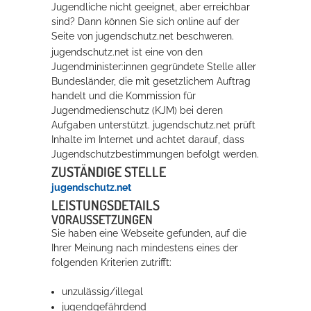
Jugendliche nicht geeignet, aber erreichbar
Rathaus
sind? Dann können Sie sich online auf der
Seite von jugendschutz.net beschweren.
jugendschutz.net ist eine von den
Jugendminister:innen gegründete Stelle aller
Service
Bundesländer, die mit gesetzlichem Auftrag
handelt und die Kommission für
Konzerte, Tagungen und vieles mehr
Jugendmedienschutz (KJM) bei deren
Aufgaben unterstützt. jugendschutz.net prüft
Die Stadthalle Hockenheim bietet den perfekten Standort für Events
Inhalte im Internet und achtet darauf, dass
aller Art!
Jugendschutzbestimmungen befolgt werden.
ZUSTÄNDIGE STELLE
mehr dazu...
jugendschutz.net
LEISTUNGSDETAILS
VORAUSSETZUNGEN
Sie haben eine Webseite gefunden, auf die
Ihrer Meinung nach mindestens eines der
folgenden Kriterien zutrifft:
unzulässig/illegal
jugendgefährdend