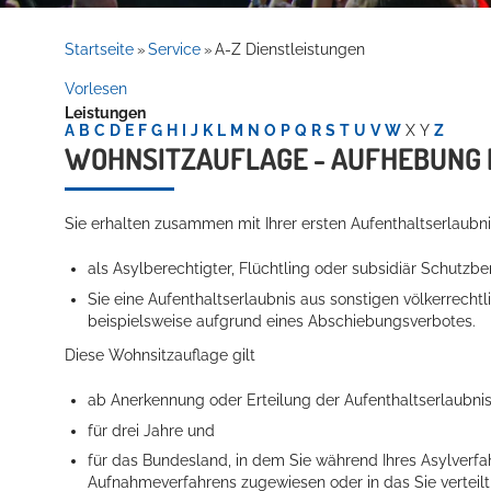
Rathaus
Startseite
Service
A-Z Dienstleistungen
»
»
Vorlesen
Leistungen
Service
A
B
C
D
E
F
G
H
I
J
K
L
M
N
O
P
Q
R
S
T
U
V
W
X
Y
Z
WOHNSITZAUFLAGE - AUFHEBUNG
Sie erhalten zusammen mit Ihrer ersten Aufenthaltserlaubn
als Asylberechtigter, Flüchtling oder subsidiär Schutzb
Sie eine Aufenthaltserlaubnis aus sonstigen völkerrecht
beispielsweise aufgrund eines Abschiebungsverbotes.
Willkommen in Hockenheim
Diese Wohnsitzauflage gilt
ab Anerkennung oder Erteilung der Aufenthaltserlaubnis
für drei Jahre und
für das Bundesland, in dem Sie während Ihres Asylverf
Aufnahmeverfahrens zugewiesen oder in das Sie verteil