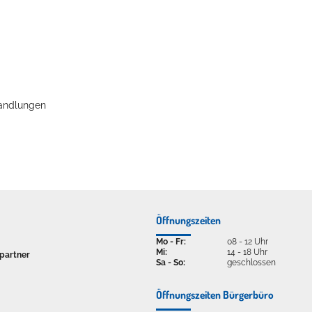
ellenbecken oder doch lieber die pure Entspannung auf der Spr
handlungen
Öffnungszeiten
Mo - Fr:
08 - 12 Uhr
Mi:
14 - 18 Uhr
partner
Sa - So:
geschlossen
Öffnungszeiten Bürgerbüro