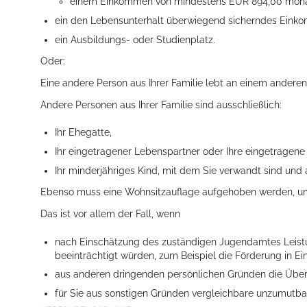
einem Einkommen von mindestens EUR 894,00 mona
ein den Lebensunterhalt überwiegend sicherndes Eink
ein Ausbildungs- oder Studienplatz.
Oder:
Eine andere Person aus Ihrer Familie lebt an einem andere
Andere Personen aus Ihrer Familie sind ausschließlich:
Ihr Ehegatte,
Konzerte, Tagungen und vieles mehr
Ihr eingetragener Lebenspartner oder Ihre eingetragene
Die Stadthalle Hockenheim bietet den perfekten Standort für Even
Ihr minderjähriges Kind, mit dem Sie verwandt sind u
Ebenso muss eine Wohnsitzauflage aufgehoben werden, um
mehr dazu...
Das ist vor allem der Fall, wenn
nach Einschätzung des zuständigen Jugendamtes Leist
beeinträchtigt würden, zum Beispiel die Förderung in E
aus anderen dringenden persönlichen Gründen die Übe
für Sie aus sonstigen Gründen vergleichbare unzumutb