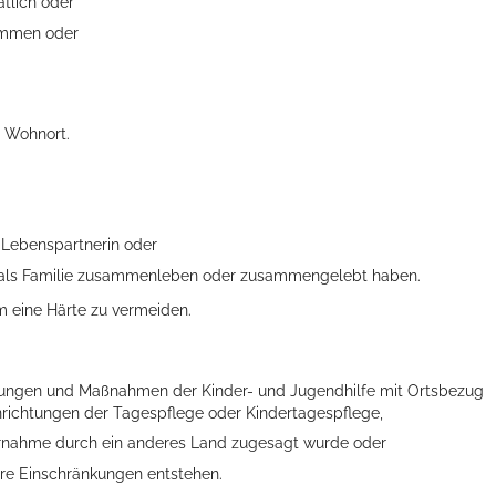
tlich oder
ommen oder
n Wohnort.
 Lebenspartnerin oder
ts aller Art!
nd als Familie zusammenleben oder zusammengelebt haben.
 eine Härte zu vermeiden.
ungen und Maßnahmen der Kinder- und Jugendhilfe mit Ortsbezug
inrichtungen der Tagespflege oder Kindertagespflege,
rnahme durch ein anderes Land zugesagt wurde oder
are Einschränkungen entstehen.