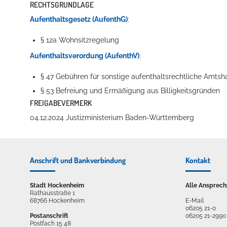
RECHTSGRUNDLAGE
Aufenthaltsgesetz (AufenthG)
:
§ 12a Wohnsitzregelung
Erleben in Hockenheim
Aufenthaltsverordung (AufenthV)
:
Spaß unter prickelnden Wasserfällen, das rauschende Meer im W
§ 47 Gebühren für sonstige aufenthaltsrechtliche Amts
mehr dazu...
§ 53 Befreiung und Ermäßigung aus Billigkeitsgründen
FREIGABEVERMERK
04.12.2024 Justizministerium Baden-Württemberg
Anschrift und Bankverbindung
Kontakt
Stadt Hockenheim
Alle Ansprech
Rathausstraße 1
68766 Hockenheim
E-Mail
06205 21-0
Postanschrift
06205 21-2990
Postfach 15 48